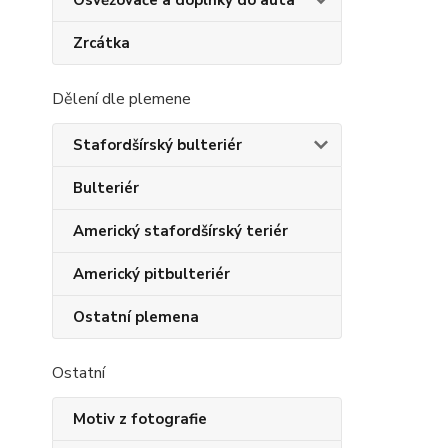
Osvěžovače a doplňky do auta
Zrcátka
Dělení dle plemene
Stafordšírský bulteriér
Bulteriér
Americký stafordšírský teriér
Americký pitbulteriér
Ostatní plemena
Ostatní
Motiv z fotografie