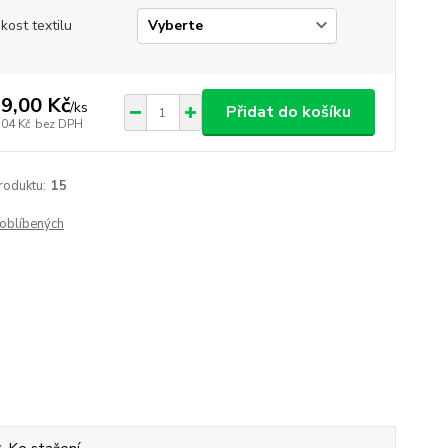
ikost textilu
9,00 Kč
/
ks
Přidat do košíku
,04 Kč
bez DPH
roduktu:
15
oblíbených