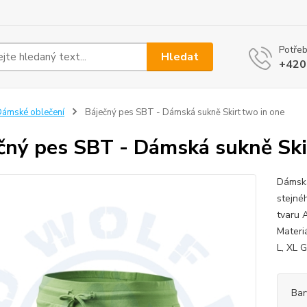
Potřeb
Hledat
+420
ámské oblečení
Báječný pes SBT - Dámská sukně Skirt two in one
čný pes SBT - Dámská sukně Ski
Dámská
stejné
tvaru 
Materiá
L, XL 
Bar