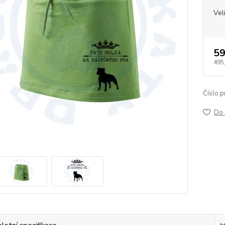
Vel
59
495
Číslo p
Do 