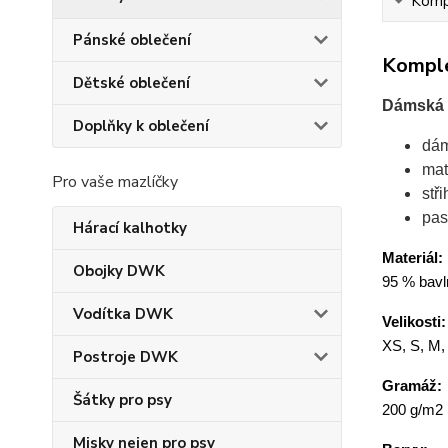
Kompl
Pánské oblečení
Komple
Dětské oblečení
Dámská s
Doplňky k oblečení
dám
mat
Pro vaše mazlíčky
stř
pas
Hárací kalhotky
Materiál:
Obojky DWK
95 % bavl
Vodítka DWK
Velikosti:
XS, S, M,
Postroje DWK
Gramáž:
Šátky pro psy
200 g/m2
Misky nejen pro psy