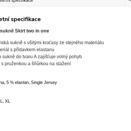
etní specifikace
tní specifikace
ukně Skirt two in one
ská sukně s všitými kraťasy ze stejného materiálu
eriál s přídavkem elastanu
ih sukně do tvaru A zajišťuje volný pohyb
 s pruženkou a šňůrkou na stažení
na, 5 % elastan, Single Jersey
 L, XL