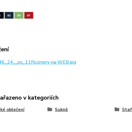
žení
6_24__ps_11Rozmery-na-WEB.jpg
zařazeno v kategoriích
ké oblečení
Sukně
Staf