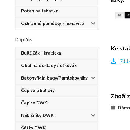
Barvy:
Potah na lehátko
Ochranné pomůcky - nohavice
Doplňky
Ke sta
Bullčičák - krabička
7114
Obal na doklady / očkovák
Batohy/Minibagy/Pamlskovníky
Čepice a kulichy
Zboží 
Čepice DWK
Dáms
Nákrčníky DWK
Šátky DWK