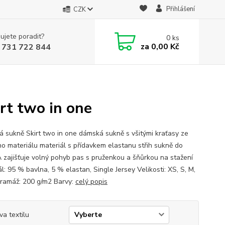
Přihlášení
CZK
ujete poradit?
0
ks
za
0,00 Kč
 731 722 844
rt two in one
 sukně Skirt two in one dámská sukně s všitými kraťasy ze
ho materiálu materiál s přídavkem elastanu střih sukně do
A zajišťuje volný pohyb pas s pruženkou a šňůrkou na stažení
l: 95 % bavlna, 5 % elastan, Single Jersey Velikosti: XS, S, M,
Gramáž: 200 g/m2 Barvy:
celý popis
va textilu