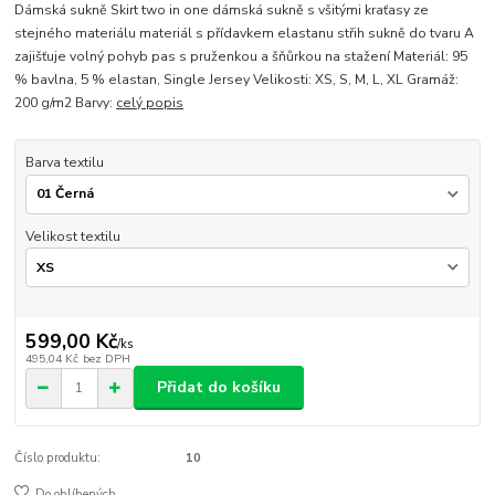
Dámská sukně Skirt two in one dámská sukně s všitými kraťasy ze
stejného materiálu materiál s přídavkem elastanu střih sukně do tvaru A
zajišťuje volný pohyb pas s pruženkou a šňůrkou na stažení Materiál: 95
% bavlna, 5 % elastan, Single Jersey Velikosti: XS, S, M, L, XL Gramáž:
200 g/m2 Barvy:
celý popis
Barva textilu
Velikost textilu
599,00 Kč
/
ks
495,04 Kč
bez DPH
Přidat do košíku
Číslo produktu:
10
Do oblíbených