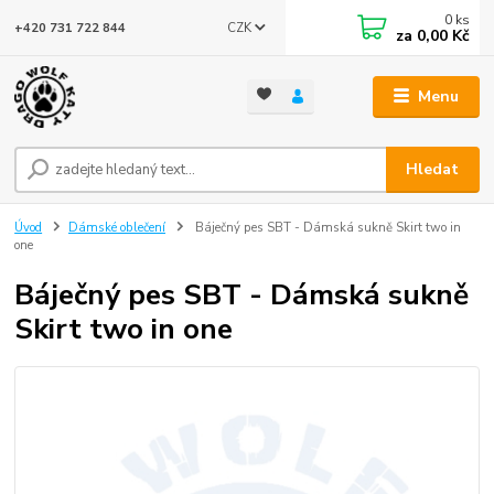
0
ks
CZK
+420 731 722 844
za
0,00 Kč
Menu
Hledat
Úvod
Dámské oblečení
Báječný pes SBT - Dámská sukně Skirt two in
one
Báječný pes SBT - Dámská sukně
Skirt two in one