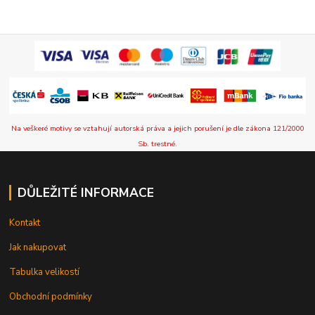
Na veškeré motivy se vztahují autorská práva a jejich porušení je dle zákona 121/2000
Sb. trestné.
DŮLEŽITÉ INFORMACE
Kontakt
Jak nakupovat
Tabulka velikostí
Obchodní podmínky