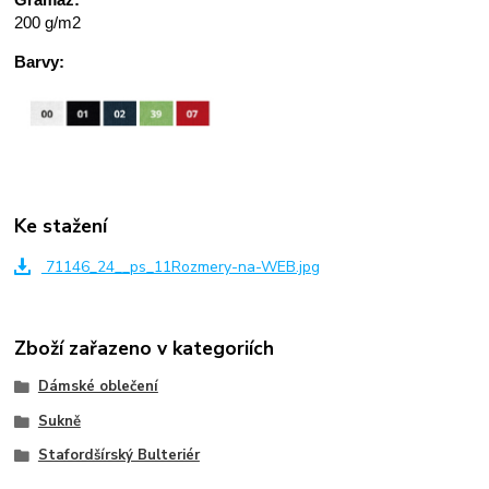
200 g/m2
Barvy:
Ke stažení
71146_24__ps_11Rozmery-na-WEB.jpg
Zboží zařazeno v kategoriích
Dámské oblečení
Sukně
Stafordšírský Bulteriér