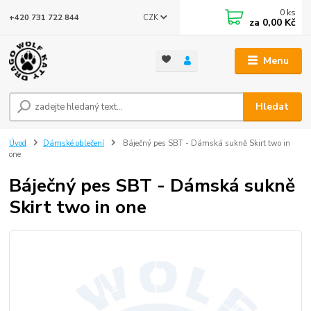
0
ks
CZK
+420 731 722 844
za
0,00 Kč
Menu
Hledat
Úvod
Dámské oblečení
Báječný pes SBT - Dámská sukně Skirt two in
one
Báječný pes SBT - Dámská sukně
Skirt two in one