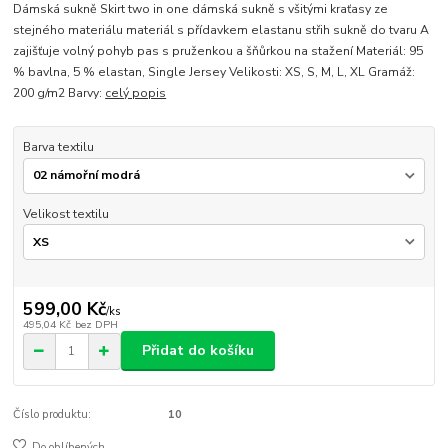
Dámská sukně Skirt two in one dámská sukně s všitými kraťasy ze
stejného materiálu materiál s přídavkem elastanu střih sukně do tvaru A
zajišťuje volný pohyb pas s pruženkou a šňůrkou na stažení Materiál: 95
% bavlna, 5 % elastan, Single Jersey Velikosti: XS, S, M, L, XL Gramáž:
200 g/m2 Barvy:
celý popis
Barva textilu
Velikost textilu
599,00 Kč
/
ks
495,04 Kč
bez DPH
Přidat do košíku
Číslo produktu:
10
Do oblíbených