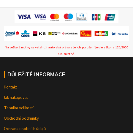
Na veškeré motivy se vztahují autorská práva a jejich porušení je dle zákona 121/2000
Sb. trestné.
DŮLEŽITÉ INFORMACE
Kontakt
Jak nakupovat
Tabulka velikostí
Obchodní podmínky
Ochrana osobních údajů