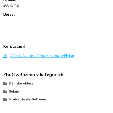
200 g/m2
Barvy:
Ke stažení
71146_24__ps_11Rozmery-na-WEB.jpg
Zboží zařazeno v kategoriích
Dámské oblečení
Sukně
Stafordšírský Bulteriér