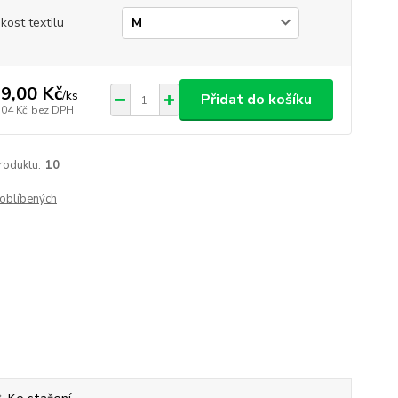
ikost textilu
9,00 Kč
/
ks
Přidat do košíku
,04 Kč
bez DPH
roduktu:
10
oblíbených