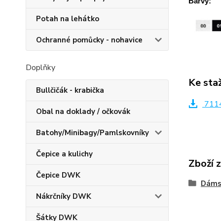
Barvy:
Potah na lehátko
Ochranné pomůcky - nohavice
Doplňky
Ke sta
Bullčičák - krabička
7114
Obal na doklady / očkovák
Batohy/Minibagy/Pamlskovníky
Čepice a kulichy
Zboží 
Čepice DWK
Dáms
Nákrčníky DWK
Šátky DWK