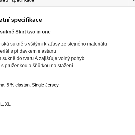
etní specifikace
tní specifikace
ukně Skirt two in one
ská sukně s všitými kraťasy ze stejného materiálu
eriál s přídavkem elastanu
ih sukně do tvaru A zajišťuje volný pohyb
 s pruženkou a šňůrkou na stažení
na, 5 % elastan, Single Jersey
 L, XL