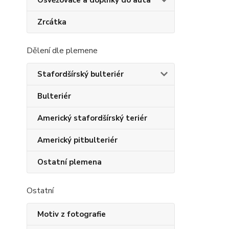
Osvěžovače a doplňky do auta
Zrcátka
Dělení dle plemene
Stafordšírský bulteriér
Bulteriér
Americký stafordšírský teriér
Americký pitbulteriér
Ostatní plemena
Ostatní
Motiv z fotografie