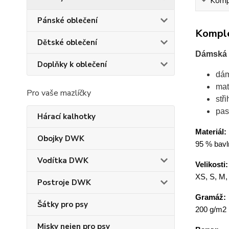
Kompl
Pánské oblečení
Komple
Dětské oblečení
Dámská s
Doplňky k oblečení
dám
mat
Pro vaše mazlíčky
stř
pas
Hárací kalhotky
Materiál:
Obojky DWK
95 % bavl
Vodítka DWK
Velikosti:
XS, S, M,
Postroje DWK
Gramáž:
Šátky pro psy
200 g/m2
Misky nejen pro psy