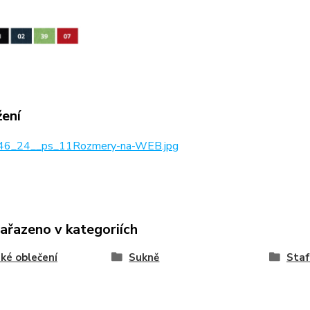
žení
6_24__ps_11Rozmery-na-WEB.jpg
zařazeno v kategoriích
ké oblečení
Sukně
Staf