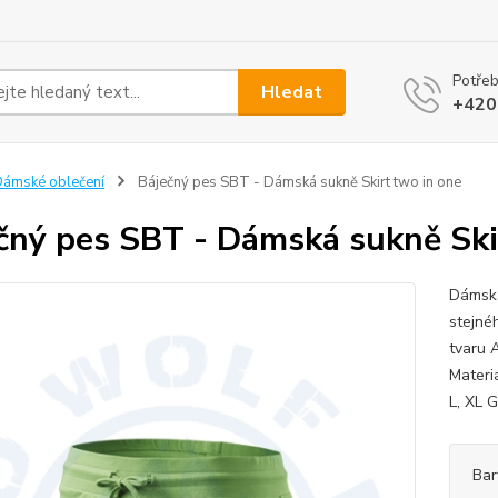
Potřeb
Hledat
+420
ámské oblečení
Báječný pes SBT - Dámská sukně Skirt two in one
čný pes SBT - Dámská sukně Ski
Dámská
stejné
tvaru 
Materiá
L, XL 
Bar