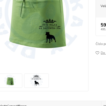
Vel
59
495
Číslo p
Do 