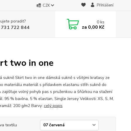
Přihlášení
CZK
ujete poradit?
0
ks
za
0,00 Kč
 731 722 844
rt two in one
 sukně Skirt two in one dámská sukně s všitými kraťasy ze
ho materiálu materiál s přídavkem elastanu střih sukně do
A zajišťuje volný pohyb pas s pruženkou a šňůrkou na stažení
l: 95 % bavlna, 5 % elastan, Single Jersey Velikosti: XS, S, M,
Gramáž: 200 g/m2 Barvy:
celý popis
va textilu