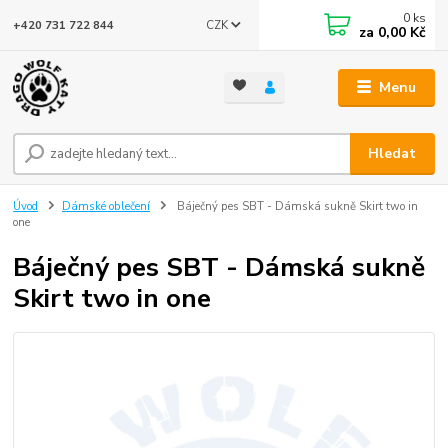
0
ks
CZK
+420 731 722 844
za
0,00 Kč
Menu
Hledat
Úvod
Dámské oblečení
Báječný pes SBT - Dámská sukně Skirt two in
one
Báječný pes SBT - Dámská sukně
Skirt two in one