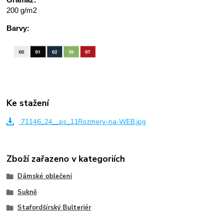
200 g/m2
Barvy:
Ke stažení
71146_24__ps_11Rozmery-na-WEB.jpg
Zboží zařazeno v kategoriích
Dámské oblečení
Sukně
Stafordšírský Bulteriér