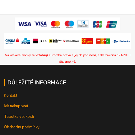
Na veškeré motivy se vztahují autorská práva a jejich porušení je dle zákona 121/2000
Sb. trestné.
DŮLEŽITÉ INFORMACE
Kontakt
Jak nakupovat
Tabulka velikostí
Obchodní podmínky