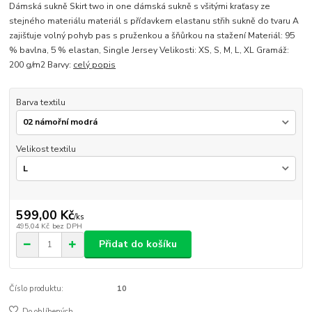
Dámská sukně Skirt two in one dámská sukně s všitými kraťasy ze
stejného materiálu materiál s přídavkem elastanu střih sukně do tvaru A
zajišťuje volný pohyb pas s pruženkou a šňůrkou na stažení Materiál: 95
% bavlna, 5 % elastan, Single Jersey Velikosti: XS, S, M, L, XL Gramáž:
200 g/m2 Barvy:
celý popis
Barva textilu
Velikost textilu
599,00 Kč
/
ks
495,04 Kč
bez DPH
Přidat do košíku
Číslo produktu:
10
Do oblíbených