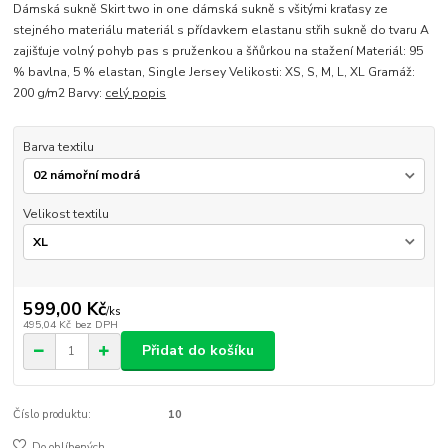
Dámská sukně Skirt two in one dámská sukně s všitými kraťasy ze
stejného materiálu materiál s přídavkem elastanu střih sukně do tvaru A
zajišťuje volný pohyb pas s pruženkou a šňůrkou na stažení Materiál: 95
% bavlna, 5 % elastan, Single Jersey Velikosti: XS, S, M, L, XL Gramáž:
200 g/m2 Barvy:
celý popis
Barva textilu
Velikost textilu
599,00 Kč
/
ks
495,04 Kč
bez DPH
Přidat do košíku
Číslo produktu:
10
Do oblíbených