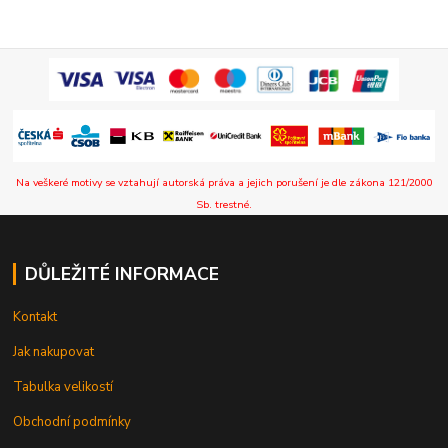
Na veškeré motivy se vztahují autorská práva a jejich porušení je dle zákona 121/2000
Sb. trestné.
DŮLEŽITÉ INFORMACE
Kontakt
Jak nakupovat
Tabulka velikostí
Obchodní podmínky