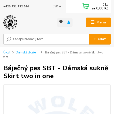
0
ks
CZK
+420 731 722 844
za
0,00 Kč
Menu
Hledat
Úvod
Dámské oblečení
Báječný pes SBT - Dámská sukně Skirt two in
one
Báječný pes SBT - Dámská sukně
Skirt two in one