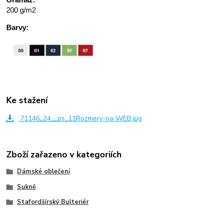
200 g/m2
Barvy:
Ke stažení
71146_24__ps_11Rozmery-na-WEB.jpg
Zboží zařazeno v kategoriích
Dámské oblečení
Sukně
Stafordšírský Bulteriér