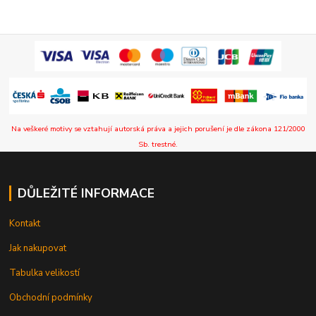
Na veškeré motivy se vztahují autorská práva a jejich porušení je dle zákona 121/2000
Sb. trestné.
DŮLEŽITÉ INFORMACE
Kontakt
Jak nakupovat
Tabulka velikostí
Obchodní podmínky