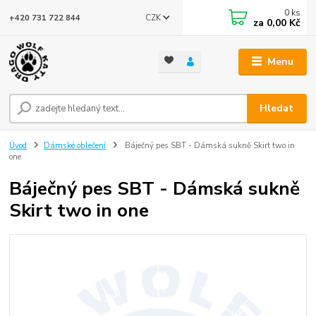
0
ks
CZK
+420 731 722 844
za
0,00 Kč
Menu
Hledat
Úvod
Dámské oblečení
Báječný pes SBT - Dámská sukně Skirt two in
one
Báječný pes SBT - Dámská sukně
Skirt two in one