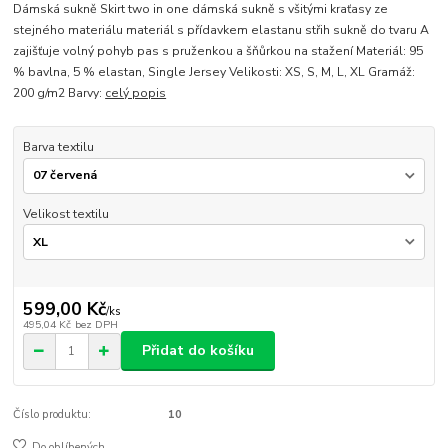
Dámská sukně Skirt two in one dámská sukně s všitými kraťasy ze
stejného materiálu materiál s přídavkem elastanu střih sukně do tvaru A
zajišťuje volný pohyb pas s pruženkou a šňůrkou na stažení Materiál: 95
% bavlna, 5 % elastan, Single Jersey Velikosti: XS, S, M, L, XL Gramáž:
200 g/m2 Barvy:
celý popis
Barva textilu
Velikost textilu
599,00 Kč
/
ks
495,04 Kč
bez DPH
Přidat do košíku
Číslo produktu:
10
Do oblíbených