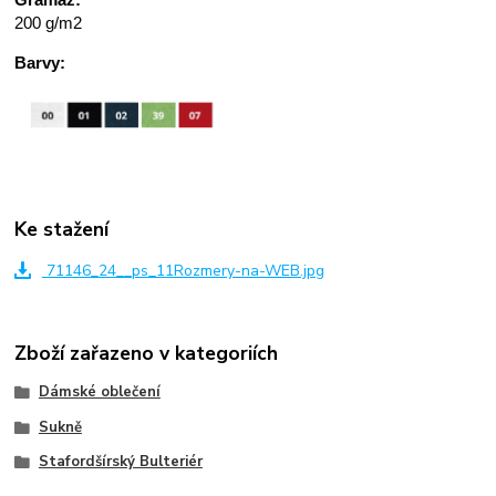
200 g/m2
Barvy:
Ke stažení
71146_24__ps_11Rozmery-na-WEB.jpg
Zboží zařazeno v kategoriích
Dámské oblečení
Sukně
Stafordšírský Bulteriér