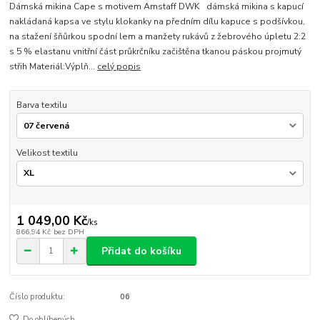
Dámská mikina Cape s motivem Amstaff DWK dámská mikina s kapucí
nakládaná kapsa ve stylu klokanky na předním dílu kapuce s podšívkou,
na stažení šňůrkou spodní lem a manžety rukávů z žebrového úpletu 2:2
s 5 % elastanu vnitřní část průkrčníku začištěna tkanou páskou projmutý
střih Materiál:Výplň...
celý popis
Barva textilu
Velikost textilu
1 049,00 Kč
/
ks
866,94 Kč
bez DPH
Přidat do košíku
Číslo produktu:
06
Do oblíbených