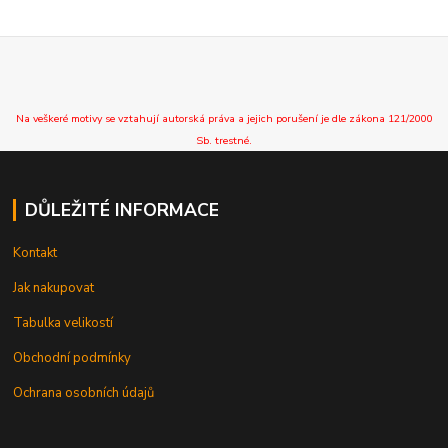
Na veškeré motivy se vztahují autorská práva a jejich porušení je dle zákona 121/2000
Sb. trestné.
DŮLEŽITÉ INFORMACE
Kontakt
Jak nakupovat
Tabulka velikostí
Obchodní podmínky
Ochrana osobních údajů