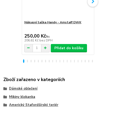
Nákupní taška Handy - Amstaff DWK
Softshellov
Amstaff D
250,00 Kč
1 999,00
/
ks
206,61 Kč
bez DPH
1 652,07 Kč
Přidat do košíku
Zboží zařazeno v kategoriích
Dámské oblečení
Mikiny klokanka
Americký Stafordšírský teriér