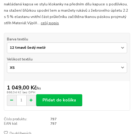
nakládaná kapsa ve stylu klokanky na předním dílu kapuce s podšívkou,
na stažení šňůrkou spodní lem a manžety rukávů z žebrového úpletu 2:2
s 5 % elastanu vnitřní část průkrčníku začištěna tkanou páskou projmutý
střih Materiál:Výplň...
celý popis
Barva textilu
Velikost textilu
1 049,00 Kč
/
ks
866,94 Kč
bez DPH
Přidat do košíku
Číslo produktu:
797
EAN kód:
797
Do oblíbených