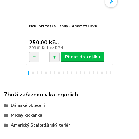
Nákupní taška Handy - Amstaff DWK
Softshellov
Amstaff D
250,00 Kč
1 999,00
/
ks
206,61 Kč
bez DPH
1 652,07 Kč
Přidat do košíku
Zboží zařazeno v kategoriích
Dámské oblečení
Mikiny klokanka
Americký Stafordšírský teriér