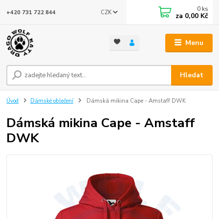
0
ks
CZK
+420 731 722 844
za
0,00 Kč
Menu
Hledat
Úvod
Dámské oblečení
Dámská mikina Cape - Amstaff DWK
Dámská mikina Cape - Amstaff
DWK