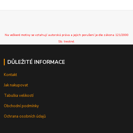
Na veškeré motivy se vztahují autorská práva a jejich porušení je dle zákona 121/2000
Sb. trestné.
DŮLEŽITÉ INFORMACE
Kontakt
Jak nakupovat
Tabulka velikostí
Obchodní podmínky
Ochrana osobních údajů