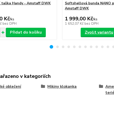
 taška Handy - Amstaff DWK
Softshellová bunda NANO p
Amstaff DWK
0 Kč
1 999,00 Kč
/
ks
/
ks
Kč
bez DPH
1 652,07 Kč
bez DPH
Přidat do košíku
Zvolit variantu
zařazeno v kategoriích
ké oblečení
Mikiny klokanka
Amer
teri