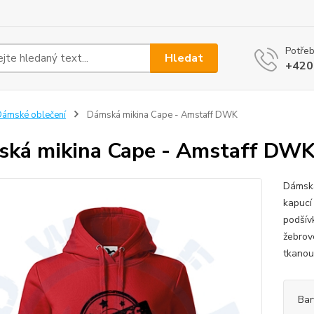
Potřeb
Hledat
+420
ámské oblečení
Dámská mikina Cape - Amstaff DWK
ká mikina Cape - Amstaff DW
Dámská
kapucí
podšív
žebrov
tkanou
Bar