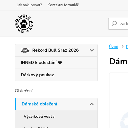
Jak nakupovat?
Kontaktní formulář
Úvod
D
Rekord Bull Sraz 2026
Dáms
IHNED k odeslání ❤️
Dárkový poukaz
Oblečení
Dámské oblečení
Výcviková vesta