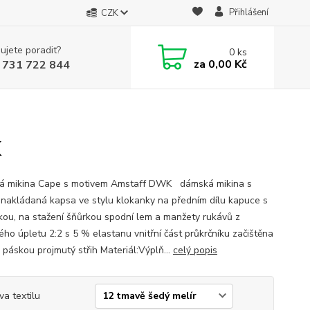
Přihlášení
CZK
ujete poradit?
0
ks
za
0,00 Kč
 731 722 844
K
 mikina Cape s motivem Amstaff DWK dámská mikina s
 nakládaná kapsa ve stylu klokanky na předním dílu kapuce s
kou, na stažení šňůrkou spodní lem a manžety rukávů z
ého úpletu 2:2 s 5 % elastanu vnitřní část průkrčníku začištěna
 páskou projmutý střih Materiál:Výplň...
celý popis
va textilu