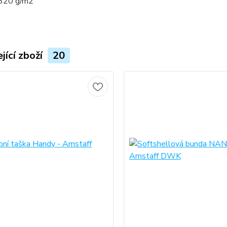
320 g/m2
jící zboží
20