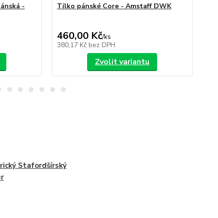
ánská -
Tílko pánské Core - Amstaff DWK
Am
460,00 Kč
/
ks
/
ks
380,17 Kč
bez DPH
Zvolit variantu
ický Stafordšírský
ér