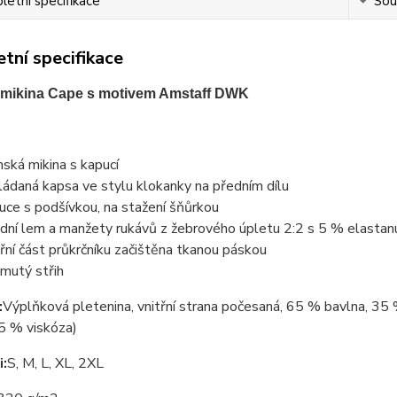
etní specifikace
Souv
tní specifikace
mikina Cape s motivem Amstaff DWK
ská mikina s kapucí
ládaná kapsa ve stylu klokanky na předním dílu
uce s podšívkou, na stažení šňůrkou
dní lem a manžety rukávů z žebrového úpletu 2:2 s 5 % elastan
třní část průkrčníku začištěna tkanou páskou
jmutý střih
:
Výplňková pletenina, vnitřní strana počesaná, 65 % bavlna, 35 
5 % viskóza)
i:
S, M, L, XL, 2XL