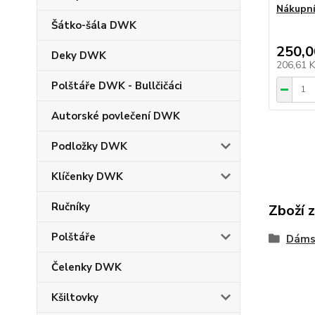
Nákupní
Šátko-šála DWK
250,0
Deky DWK
206,61 
Polštáře DWK - Bullčičáci
Autorské povlečení DWK
Podložky DWK
Klíčenky DWK
Ručníky
Zboží 
Polštáře
Dáms
Čelenky DWK
Kšiltovky