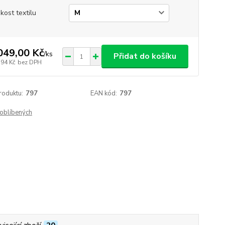
ikost textilu
049,00 Kč
/
ks
Přidat do košíku
,94 Kč
bez DPH
roduktu:
797
EAN kód:
797
oblíbených