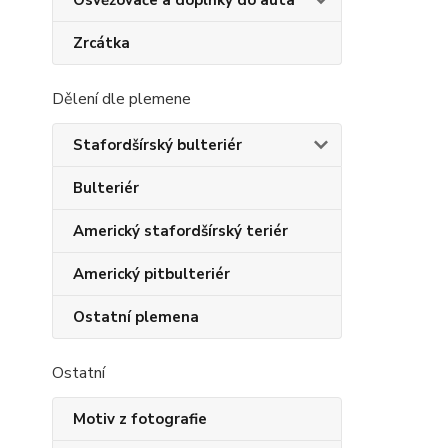
Osvěžovače a doplňky do auta
Zrcátka
Dělení dle plemene
Stafordšírský bulteriér
Bulteriér
Americký stafordšírský teriér
Americký pitbulteriér
Ostatní plemena
Ostatní
Motiv z fotografie