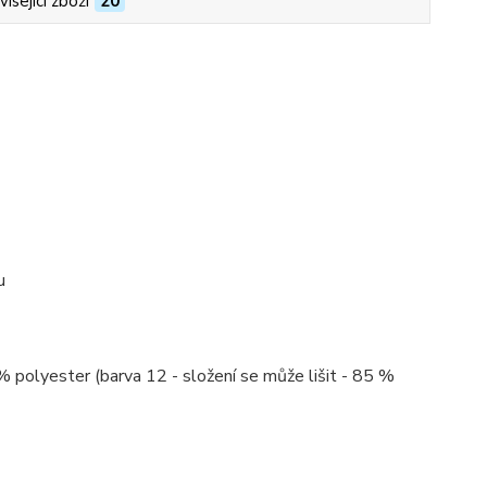
isející zboží
20
u
% polyester (barva 12 - složení se může lišit - 85 %