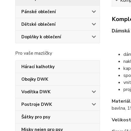
Kompl
Pánské oblečení
Komple
Dětské oblečení
Dámská 
Doplňky k oblečení
Pro vaše mazlíčky
dám
nak
Hárací kalhotky
kap
spo
Obojky DWK
vni
pro
Vodítka DWK
Materiál
Postroje DWK
bavlna, 1
Šátky pro psy
Velikost
Misky nejen pro psy