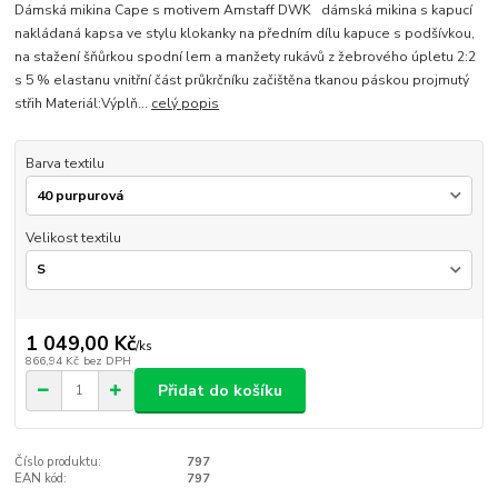
Dámská mikina Cape s motivem Amstaff DWK dámská mikina s kapucí
nakládaná kapsa ve stylu klokanky na předním dílu kapuce s podšívkou,
na stažení šňůrkou spodní lem a manžety rukávů z žebrového úpletu 2:2
s 5 % elastanu vnitřní část průkrčníku začištěna tkanou páskou projmutý
střih Materiál:Výplň...
celý popis
Barva textilu
Velikost textilu
1 049,00 Kč
/
ks
866,94 Kč
bez DPH
Přidat do košíku
Číslo produktu:
797
EAN kód:
797