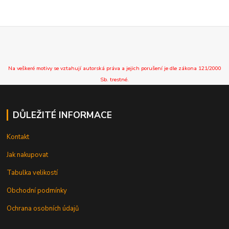
Na veškeré motivy se vztahují autorská práva a jejich porušení je dle zákona 121/2000
Sb. trestné.
DŮLEŽITÉ INFORMACE
Kontakt
Jak nakupovat
Tabulka velikostí
Obchodní podmínky
Ochrana osobních údajů