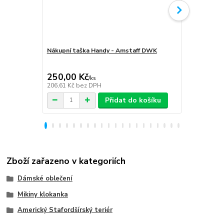
Nákupní taška Handy - Amstaff DWK
Softshellov
Amstaff D
250,00 Kč
1 999,00
/
ks
206,61 Kč
bez DPH
1 652,07 Kč
Přidat do košíku
Zboží zařazeno v kategoriích
Dámské oblečení
Mikiny klokanka
Americký Stafordšírský teriér