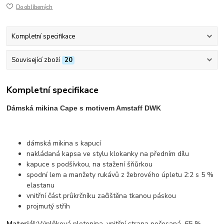
Do oblíbených
Kompletní specifikace
Související zboží
20
Kompletní specifikace
Dámská mikina Cape s motivem Amstaff DWK
dámská mikina s kapucí
nakládaná kapsa ve stylu klokanky na předním dílu
kapuce s podšívkou, na stažení šňůrkou
spodní lem a manžety rukávů z žebrového úpletu 2:2 s 5 %
elastanu
vnitřní část průkrčníku začištěna tkanou páskou
projmutý střih
Materiál:
Výplňková pletenina, vnitřní strana počesaná, 65 %