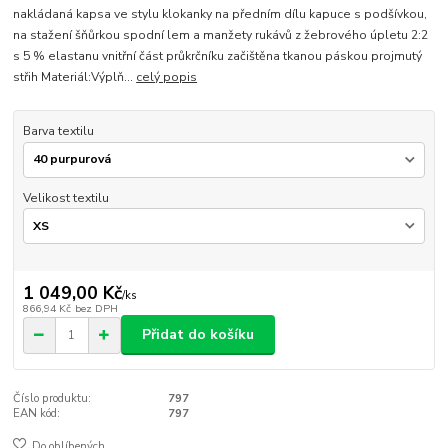
nakládaná kapsa ve stylu klokanky na předním dílu kapuce s podšívkou,
na stažení šňůrkou spodní lem a manžety rukávů z žebrového úpletu 2:2
s 5 % elastanu vnitřní část průkrčníku začištěna tkanou páskou projmutý
střih Materiál:Výplň...
celý popis
Barva textilu
Velikost textilu
1 049,00 Kč
/
ks
866,94 Kč
bez DPH
Přidat do košíku
Číslo produktu:
797
EAN kód:
797
Do oblíbených