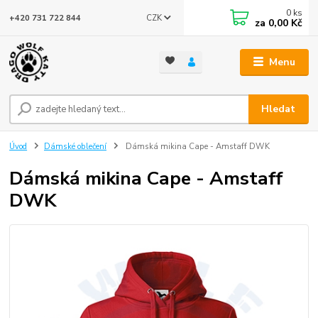
0
ks
CZK
+420 731 722 844
za
0,00 Kč
Menu
Hledat
Úvod
Dámské oblečení
Dámská mikina Cape - Amstaff DWK
Dámská mikina Cape - Amstaff
DWK