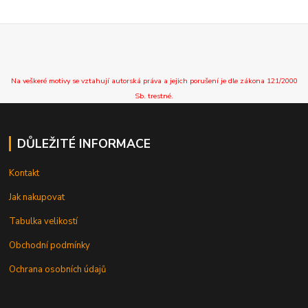
Na veškeré motivy se vztahují autorská práva a jejich porušení je dle zákona 121/2000
Sb. trestné.
DŮLEŽITÉ INFORMACE
Kontakt
Jak nakupovat
Tabulka velikostí
Obchodní podmínky
Ochrana osobních údajů