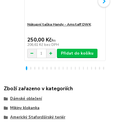
Nákupní taška Handy - Amstaff DWK
Softshellov
Amstaff D
250,00 Kč
1 999,00
/
ks
206,61 Kč
bez DPH
1 652,07 Kč
Přidat do košíku
Zboží zařazeno v kategoriích
Dámské oblečení
Mikiny klokanka
Americký Stafordšírský teriér