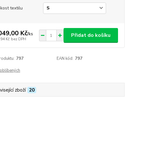
ikost textilu
049,00 Kč
/
ks
Přidat do košíku
,94 Kč
bez DPH
roduktu:
797
EAN kód:
797
oblíbených
isející zboží
20