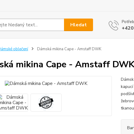
Potřeb
Hledat
+420
ámské oblečení
Dámská mikina Cape - Amstaff DWK
ká mikina Cape - Amstaff DW
Dámská
kapucí
podšív
žebrov
tkanou
Bar