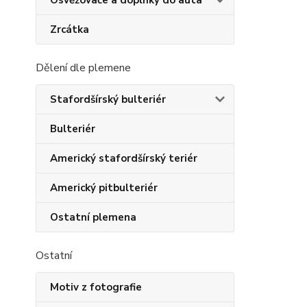
Osvěžovače a doplňky do auta
Zrcátka
Dělení dle plemene
Stafordšírský bulteriér
Bulteriér
Americký stafordšírský teriér
Americký pitbulteriér
Ostatní plemena
Ostatní
Motiv z fotografie