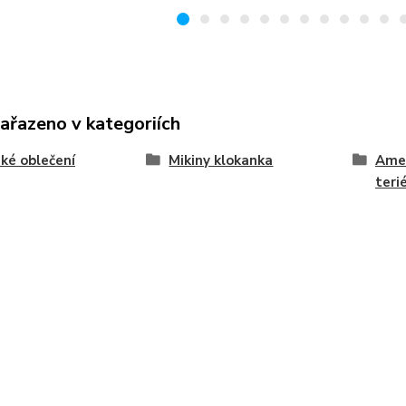
zařazeno v kategoriích
ké oblečení
Mikiny klokanka
Amer
teri