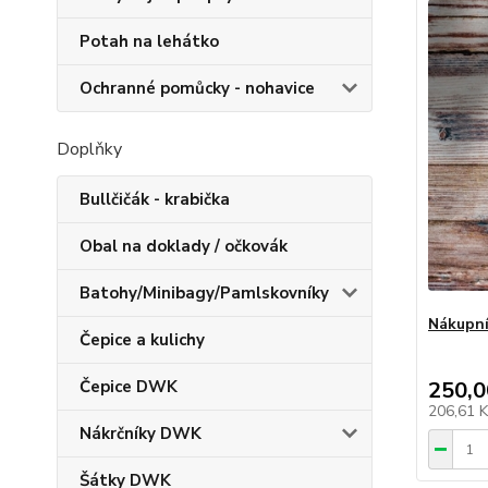
Potah na lehátko
Ochranné pomůcky - nohavice
Doplňky
Bullčičák - krabička
Obal na doklady / očkovák
Batohy/Minibagy/Pamlskovníky
Nákupní
Čepice a kulichy
Čepice DWK
250,0
206,61 
Nákrčníky DWK
Šátky DWK