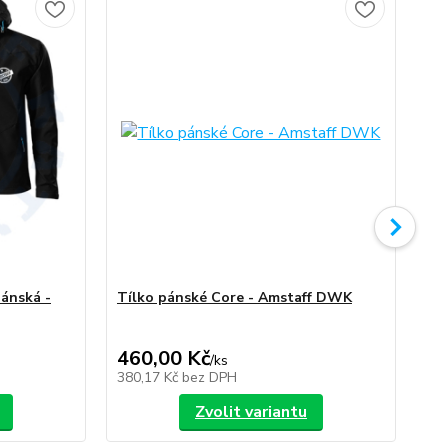
ánská -
Tílko pánské Core - Amstaff DWK
Am
460,00 Kč
/
ks
/
ks
380,17 Kč
bez DPH
Zvolit variantu