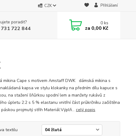
Přihlášení
CZK
ujete poradit?
0
ks
za
0,00 Kč
 731 722 844
K
 mikina Cape s motivem Amstaff DWK dámská mikina s
 nakládaná kapsa ve stylu klokanky na předním dílu kapuce s
kou, na stažení šňůrkou spodní lem a manžety rukávů z
ého úpletu 2:2 s 5 % elastanu vnitřní část průkrčníku začištěna
 páskou projmutý střih Materiál:Výplň...
celý popis
va textilu