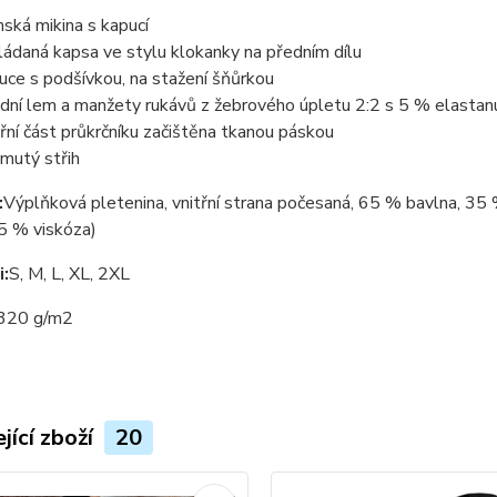
ská mikina s kapucí
ládaná kapsa ve stylu klokanky na předním dílu
uce s podšívkou, na stažení šňůrkou
dní lem a manžety rukávů z žebrového úpletu 2:2 s 5 % elastan
třní část průkrčníku začištěna tkanou páskou
jmutý střih
:
Výplňková pletenina, vnitřní strana počesaná, 65 % bavlna, 35 
5 % viskóza)
i:
S, M, L, XL, 2XL
320 g/m2
jící zboží
20