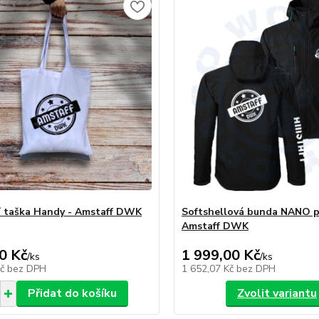
 taška Handy - Amstaff DWK
Softshellová bunda NANO p
Amstaff DWK
0 Kč
1 999,00 Kč
/
ks
/
ks
Kč
bez DPH
1 652,07 Kč
bez DPH
Přidat do košíku
Zvolit variantu