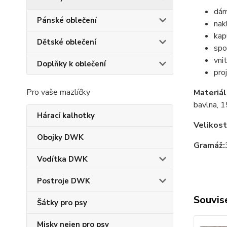
dám
Pánské oblečení
nak
kap
Dětské oblečení
spo
vni
Doplňky k oblečení
pro
Pro vaše mazlíčky
Materiál
bavlna, 1
Hárací kalhotky
Velikost
Obojky DWK
Gramáž:
Vodítka DWK
Postroje DWK
Souvise
Šátky pro psy
Misky nejen pro psy