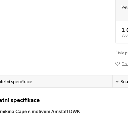
Vel
1 
866
Číslo p
Do 
etní specifikace
Souv
tní specifikace
mikina Cape s motivem Amstaff DWK