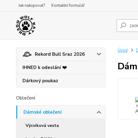
Jak nakupovat?
Kontaktní formulář
Úvod
D
Rekord Bull Sraz 2026
Dáms
IHNED k odeslání ❤️
Dárkový poukaz
Oblečení
Dámské oblečení
Výcviková vesta