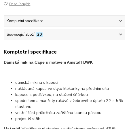
Do oblíbených
Kompletní specifikace
Související zboží
20
Kompletní specifikace
Dámská mikina Cape s motivem Amstaff DWK
dámská mikina s kapucí
nakládaná kapsa ve stylu klokanky na předním dílu
kapuce s podšívkou, na stažení šňůrkou
spodní lem a manžety rukávů z žebrového úpletu 2:2 s 5 %
elastanu
vnitřní část průkrčníku začištěna tkanou páskou
projmutý střih
Materiál:
Výplňková pletenina, vnitřní strana počesaná, 65 %