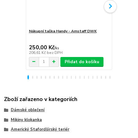
Nákupní taška Handy - Amstaff DWK
Softshellov
Amstaff D
250,00 Kč
1 999,00
/
ks
206,61 Kč
bez DPH
1 652,07 Kč
Přidat do košíku
Zboží zařazeno v kategoriích
Dámské oblečení
Mikiny klokanka
Americký Stafordšírský teriér