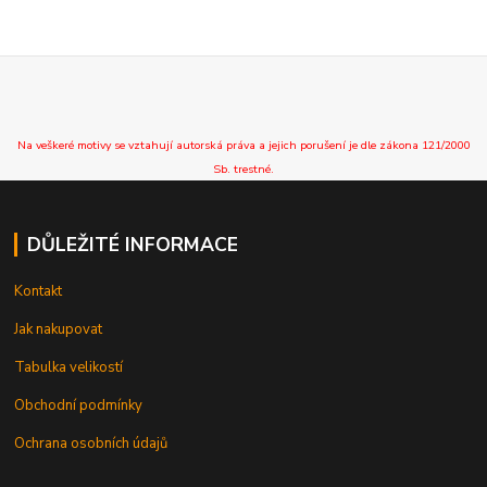
Na veškeré motivy se vztahují autorská práva a jejich porušení je dle zákona 121/2000
Sb. trestné.
DŮLEŽITÉ INFORMACE
Kontakt
Jak nakupovat
Tabulka velikostí
Obchodní podmínky
Ochrana osobních údajů