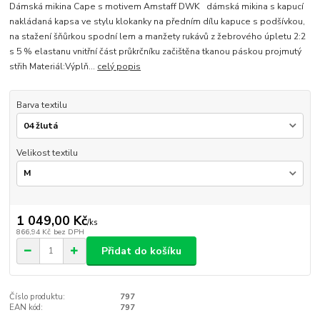
Dámská mikina Cape s motivem Amstaff DWK dámská mikina s kapucí
nakládaná kapsa ve stylu klokanky na předním dílu kapuce s podšívkou,
na stažení šňůrkou spodní lem a manžety rukávů z žebrového úpletu 2:2
s 5 % elastanu vnitřní část průkrčníku začištěna tkanou páskou projmutý
střih Materiál:Výplň...
celý popis
Barva textilu
Velikost textilu
1 049,00 Kč
/
ks
866,94 Kč
bez DPH
Přidat do košíku
Číslo produktu:
797
EAN kód:
797