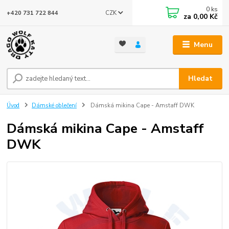
0
ks
CZK
+420 731 722 844
za
0,00 Kč
Menu
Hledat
Úvod
Dámské oblečení
Dámská mikina Cape - Amstaff DWK
Dámská mikina Cape - Amstaff
DWK