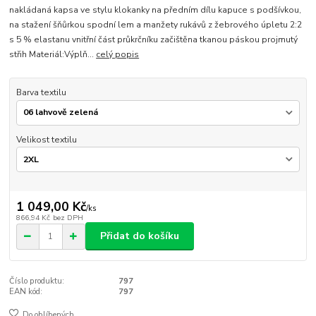
nakládaná kapsa ve stylu klokanky na předním dílu kapuce s podšívkou,
na stažení šňůrkou spodní lem a manžety rukávů z žebrového úpletu 2:2
s 5 % elastanu vnitřní část průkrčníku začištěna tkanou páskou projmutý
střih Materiál:Výplň...
celý popis
Barva textilu
Velikost textilu
1 049,00 Kč
/
ks
866,94 Kč
bez DPH
Přidat do košíku
Číslo produktu:
797
EAN kód:
797
Do oblíbených