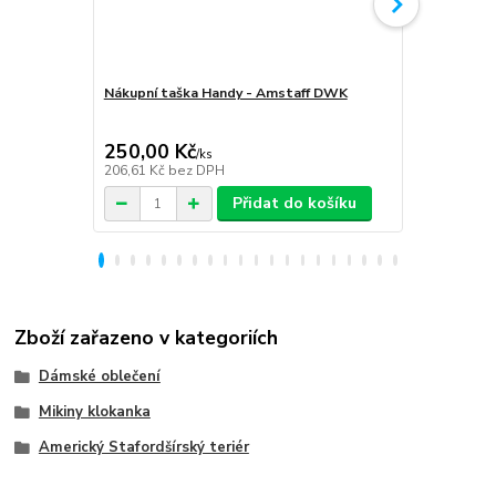
Nákupní taška Handy - Amstaff DWK
Softshellov
Amstaff D
250,00 Kč
1 999,00
/
ks
206,61 Kč
bez DPH
1 652,07 Kč
Přidat do košíku
Zboží zařazeno v kategoriích
Dámské oblečení
Mikiny klokanka
Americký Stafordšírský teriér