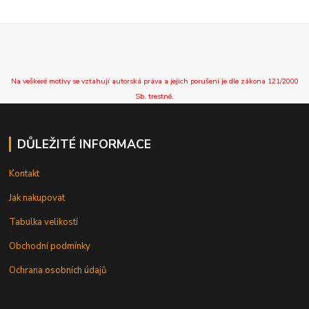
Na veškeré motivy se vztahují autorská práva a jejich porušení je dle zákona 121/2000
Sb. trestné.
DŮLEŽITÉ INFORMACE
Kontakt
Jak nakupovat
Tabulka velikostí
Obchodní podmínky
Ochrana osobních údajů