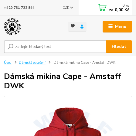
0
ks
CZK
+420 731 722 844
za
0,00 Kč
Menu
Hledat
Úvod
Dámské oblečení
Dámská mikina Cape - Amstaff DWK
Dámská mikina Cape - Amstaff
DWK