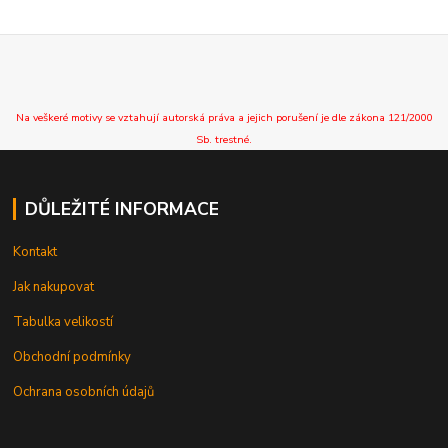
Na veškeré motivy se vztahují autorská práva a jejich porušení je dle zákona 121/2000
Sb. trestné.
DŮLEŽITÉ INFORMACE
Kontakt
Jak nakupovat
Tabulka velikostí
Obchodní podmínky
Ochrana osobních údajů