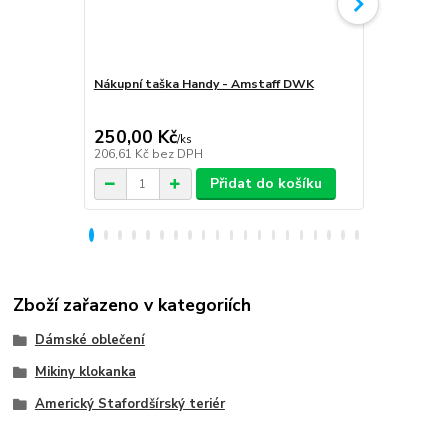
Nákupní taška Handy - Amstaff DWK
Softshellov
Amstaff D
250,00 Kč
1 999,00
/
ks
206,61 Kč
bez DPH
1 652,07 Kč
Přidat do košíku
Zboží zařazeno v kategoriích
Dámské oblečení
Mikiny klokanka
Americký Stafordšírský teriér