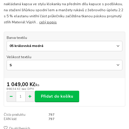
nakládaná kapsa ve stylu klokanky na předním dílu kapuce s podšívkou,
na stažení šňůrkou spodní lem a manžety rukávů z žebrového úpletu 2:2
s 5 % elastanu vnitřní část průkrčníku začištěna tkanou páskou projmutý
střih Materiál:Výplň...
celý popis
Barva textilu
Velikost textilu
1 049,00 Kč
/
ks
866,94 Kč
bez DPH
Přidat do košíku
Číslo produktu:
797
EAN kód:
797
Do oblíbených