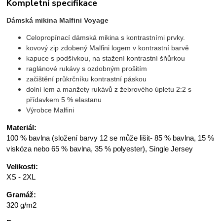
Kompletní specifikace
Dámská mikina Malfini Voyage
Celopropínací dámská mikina s kontrastními prvky.
kovový zip zdobený Malfini logem v kontrastní barvě
kapuce s podšívkou, na stažení kontrastní šňůrkou
raglánové rukávy s ozdobným prošitím
začištění průkrčníku kontrastní páskou
dolní lem a manžety rukávů z žebrového úpletu 2:2 s
přídavkem 5 % elastanu
Výrobce Malfini
Materiál:
100 % bavlna (složení barvy 12 se může lišit- 85 % bavlna, 15 %
viskóza nebo 65 % bavlna, 35 % polyester), Single Jersey
Velikosti:
XS - 2XL
Gramáž:
320 g/m2