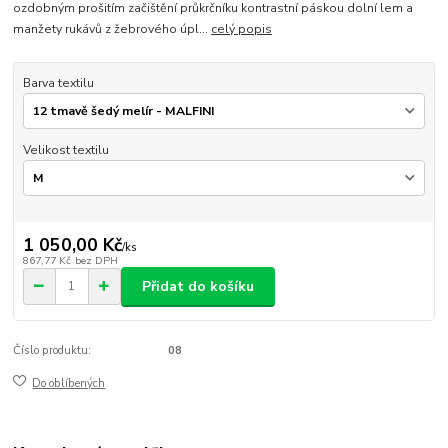
ozdobným prošitím začištění průkrčníku kontrastní páskou dolní lem a
manžety rukávů z žebrového úpl...
celý popis
Barva textilu
Velikost textilu
1 050,00 Kč
/
ks
867,77 Kč
bez DPH
Přidat do košíku
Číslo produktu:
08
Do oblíbených