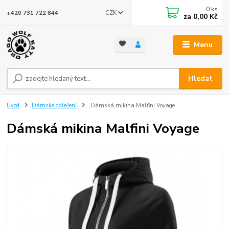
0
ks
CZK
+420 731 722 844
za
0,00 Kč
Menu
Hledat
Úvod
Dámské oblečení
Dámská mikina Malfini Voyage
Dámská mikina Malfini Voyage