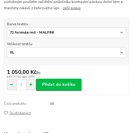
ozdobným prošitím začištění průkrčníku kontrastní páskou dolní lem a
manžety rukávů z žebrového úpl...
celý popis
Barva textilu
Velikost textilu
1 050,00 Kč
/
ks
867,77 Kč
bez DPH
Přidat do košíku
Číslo produktu:
08
Do oblíbených