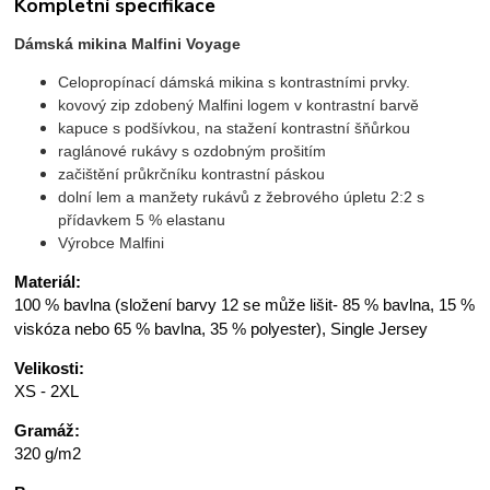
Kompletní specifikace
Dámská mikina Malfini Voyage
Celopropínací dámská mikina s kontrastními prvky.
kovový zip zdobený Malfini logem v kontrastní barvě
kapuce s podšívkou, na stažení kontrastní šňůrkou
raglánové rukávy s ozdobným prošitím
začištění průkrčníku kontrastní páskou
dolní lem a manžety rukávů z žebrového úpletu 2:2 s
přídavkem 5 % elastanu
Výrobce Malfini
Materiál:
100 % bavlna (složení barvy 12 se může lišit- 85 % bavlna, 15 %
viskóza nebo 65 % bavlna, 35 % polyester), Single Jersey
Velikosti:
XS - 2XL
Gramáž:
320 g/m2