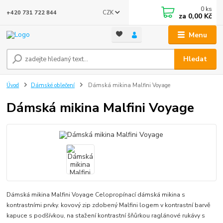
0
ks
CZK
+420 731 722 844
za
0,00 Kč
Menu
Hledat
Úvod
Dámské oblečení
Dámská mikina Malfini Voyage
Dámská mikina Malfini Voyage
Dámská mikina Malfini Voyage Celopropínací dámská mikina s
kontrastními prvky. kovový zip zdobený Malfini logem v kontrastní barvě
kapuce s podšívkou, na stažení kontrastní šňůrkou raglánové rukávy s