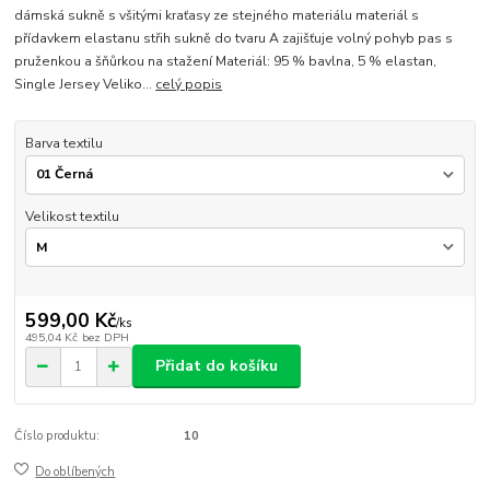
dámská sukně s všitými kraťasy ze stejného materiálu materiál s
přídavkem elastanu střih sukně do tvaru A zajišťuje volný pohyb pas s
pruženkou a šňůrkou na stažení Materiál: 95 % bavlna, 5 % elastan,
Single Jersey Veliko...
celý popis
Barva textilu
Velikost textilu
599,00 Kč
/
ks
495,04 Kč
bez DPH
Přidat do košíku
Číslo produktu:
10
Do oblíbených