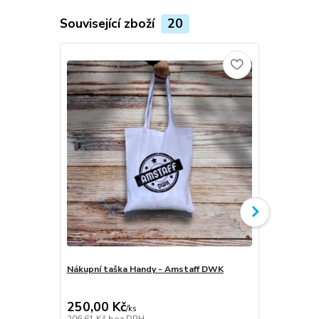
Související zboží
20
Nákupní taška Handy - Amstaff DWK
Softshellov
Amstaff D
250,00 Kč
1 999,00
/
ks
206,61 Kč
bez DPH
1 652,07 Kč