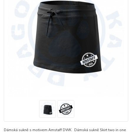
Dámská sukně s motivem Amstaff DWK Dámská sukně Skirt two in one