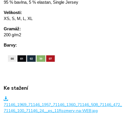
95 % bavlna, 5 % elastan, Single Jersey
Velikosti:
XS, S, M, L, XL
Gramáž:
200 g/m2
Barvy:
Ke stažení
71146_1969_71146_1957_71146_1360_71146_508_71146_472_
71146_100_71146_24__ps_11Rozmery-na-WEB.jpg