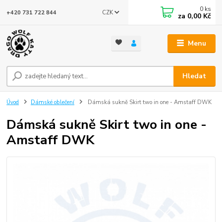
0
ks
CZK
+420 731 722 844
za
0,00 Kč
Menu
Hledat
Úvod
Dámské oblečení
Dámská sukně Skirt two in one - Amstaff DWK
Dámská sukně Skirt two in one -
Amstaff DWK