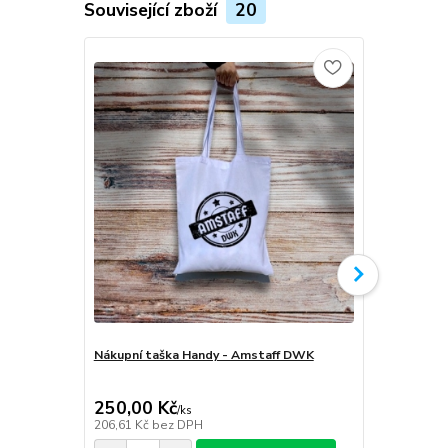
Související zboží
20
Nákupní taška Handy - Amstaff DWK
Softshellov
Amstaff D
250,00 Kč
1 999,00
/
ks
206,61 Kč
bez DPH
1 652,07 Kč