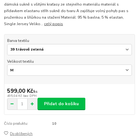
dámská sukně s všitými kraťasy ze stejného materiálu materiál s
přídavkem elastanu střih sukně do tvaru A zajišťuje volný pohyb pas s
pruženkou a šňůrkou na stažení Materiál: 95 % bavlna, 5 % elastan,
Single Jersey Veliko...
celý popis
Barva textilu
Velikost textilu
599,00 Kč
/
ks
495,04 Kč
bez DPH
Přidat do košíku
Číslo produktu:
10
Do oblíbených