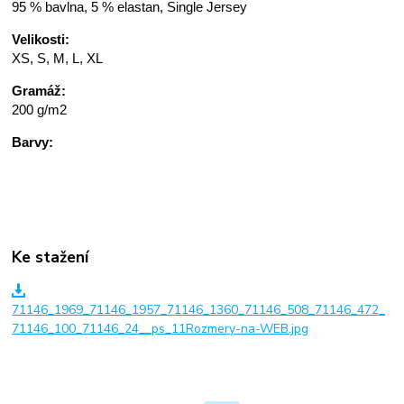
95 % bavlna, 5 % elastan, Single Jersey
Velikosti:
XS, S, M, L, XL
Gramáž:
200 g/m2
Barvy:
Ke stažení
71146_1969_71146_1957_71146_1360_71146_508_71146_472_
71146_100_71146_24__ps_11Rozmery-na-WEB.jpg