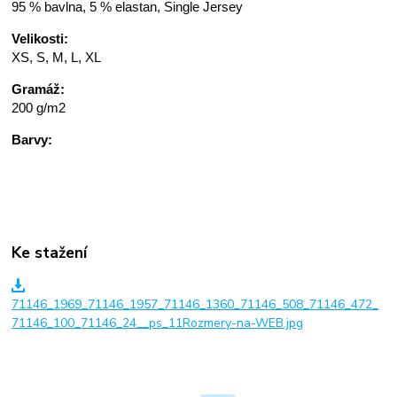
95 % bavlna, 5 % elastan, Single Jersey
Velikosti:
XS, S, M, L, XL
Gramáž:
200 g/m2
Barvy:
Ke stažení
71146_1969_71146_1957_71146_1360_71146_508_71146_472_
71146_100_71146_24__ps_11Rozmery-na-WEB.jpg