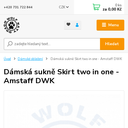
0
ks
CZK
+420 731 722 844
za
0,00 Kč
Menu
Hledat
Úvod
Dámské oblečení
Dámská sukně Skirt two in one - Amstaff DWK
Dámská sukně Skirt two in one -
Amstaff DWK