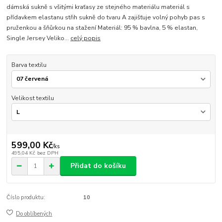
dámská sukně s všitými kraťasy ze stejného materiálu materiál s
přídavkem elastanu střih sukně do tvaru A zajišťuje volný pohyb pas s
pruženkou a šňůrkou na stažení Materiál: 95 % bavlna, 5 % elastan,
Single Jersey Veliko...
celý popis
Barva textilu
Velikost textilu
599,00 Kč
/
ks
495,04 Kč
bez DPH
Přidat do košíku
Číslo produktu:
10
Do oblíbených