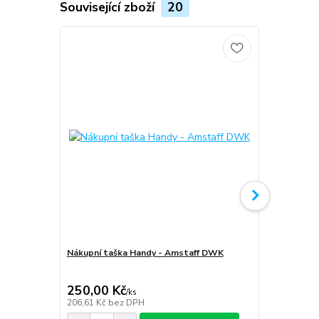
Související zboží
20
Nákupní taška Handy - Amstaff DWK
Softshellov
Amstaff D
250,00 Kč
1 999,00
/
ks
206,61 Kč
bez DPH
1 652,07 Kč