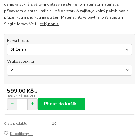
dámská sukně s všitými kraťasy ze stejného materiálu materiál s
přídavkem elastanu střih sukně do tvaru A zajišťuje volný pohyb pas s
pruženkou a šňůrkou na stažení Materiál: 95 % bavlna, 5 % elastan,
Single Jersey Veli...
celý popis
Barva textilu
Velikost textilu
599,00 Kč
/
ks
495,04 Kč
bez DPH
Přidat do košíku
Číslo produktu:
10
Do oblíbených