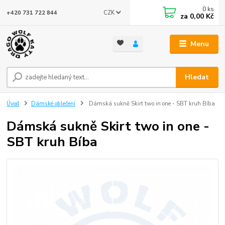
0
ks
CZK
+420 731 722 844
za
0,00 Kč
Menu
Hledat
Úvod
Dámské oblečení
Dámská sukně Skirt two in one - SBT kruh Bíba
Dámská sukně Skirt two in one -
SBT kruh Bíba