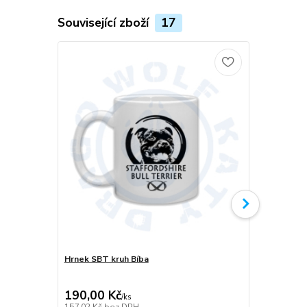
Související zboží
17
Hrnek SBT kruh Bíba
Dámská sukn
Bíba
190,00 Kč
599,00 K
/
ks
157,02 Kč
bez DPH
495,04 Kč
be