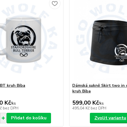
BT kruh Bíba
Dámská sukně Skirt two in 
kruh Bíba
0 Kč
599,00 Kč
/
ks
/
ks
Kč
bez DPH
495,04 Kč
bez DPH
Přidat do košíku
Zvolit variantu