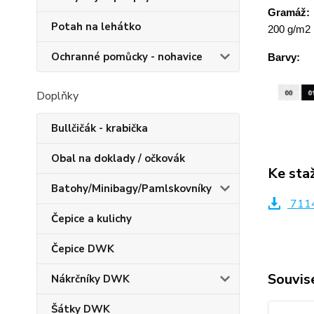
Gramáž:
Potah na lehátko
200 g/m2
Ochranné pomůcky - nohavice
Barvy:
Doplňky
Bullčičák - krabička
Obal na doklady / očkovák
Ke sta
Batohy/Minibagy/Pamlskovníky
7114
Čepice a kulichy
Čepice DWK
Souvise
Nákrčníky DWK
Šátky DWK