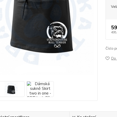
Vel
59
495
Číslo p
Do 