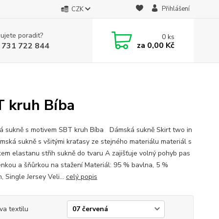
Přihlášení
CZK
ujete poradit?
0
ks
za
0,00 Kč
 731 722 844
T kruh Bíba
 sukně s motivem SBT kruh Bíba Dámská sukně Skirt two in
mská sukně s všitými kraťasy ze stejného materiálu materiál s
kem elastanu střih sukně do tvaru A zajišťuje volný pohyb pas
enkou a šňůrkou na stažení Materiál: 95 % bavlna, 5 %
, Single Jersey Veli...
celý popis
va textilu