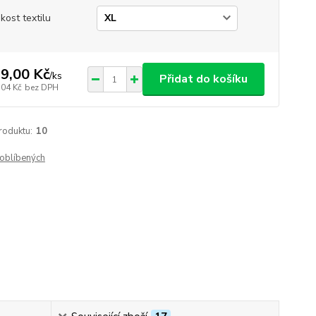
ikost textilu
9,00 Kč
/
ks
Přidat do košíku
,04 Kč
bez DPH
roduktu:
10
oblíbených