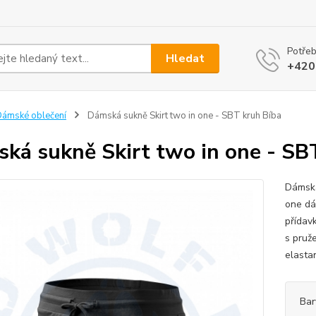
Potřeb
Hledat
+420
ámské oblečení
Dámská sukně Skirt two in one - SBT kruh Bíba
ká sukně Skirt two in one - SB
Dámská
one dá
přídav
s pruž
elastan
Bar