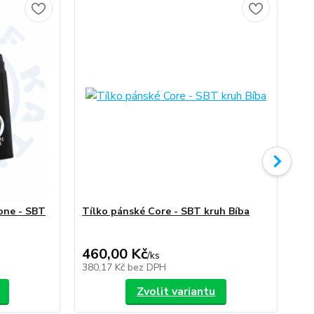
one - SBT
Tílko pánské Core - SBT kruh Bíba
Po
460,00 Kč
29
/
ks
380,17 Kč
bez DPH
24
Zvolit variantu