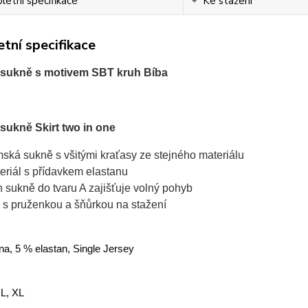
etní specifikace
Ke stažení
tní specifikace
sukně s motivem SBT kruh Bíba
ukně Skirt two in one
ská sukně s všitými kraťasy ze stejného materiálu
eriál s přídavkem elastanu
ih sukně do tvaru A zajišťuje volný pohyb
 s pruženkou a šňůrkou na stažení
na, 5 % elastan, Single Jersey
 L, XL