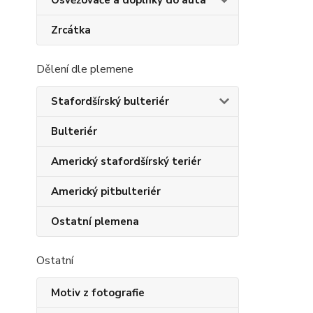
Osvěžovače a doplňky do auta
Zrcátka
Dělení dle plemene
Stafordšírský bulteriér
Bulteriér
Americký stafordšírský teriér
Americký pitbulteriér
Ostatní plemena
Ostatní
Motiv z fotografie