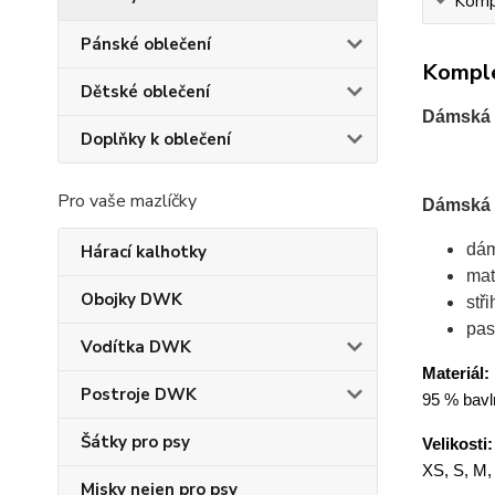
Kompl
Pánské oblečení
Komple
Dětské oblečení
Dámská 
Doplňky k oblečení
Pro vaše mazlíčky
Dámská s
dám
Hárací kalhotky
mat
Obojky DWK
stř
pas
Vodítka DWK
Materiál:
Postroje DWK
95 % bavl
Šátky pro psy
Velikosti:
XS, S, M,
Misky nejen pro psy