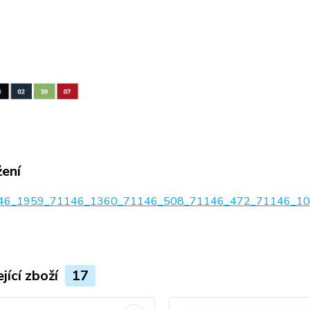
žení
6_1959_71146_1360_71146_508_71146_472_71146_100
jící zboží
17