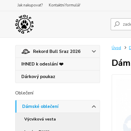
Jak nakupovat?
Kontaktní formulář
Úvod
D
Rekord Bull Sraz 2026
Dáms
IHNED k odeslání ❤️
Dárkový poukaz
Oblečení
Dámské oblečení
Výcviková vesta