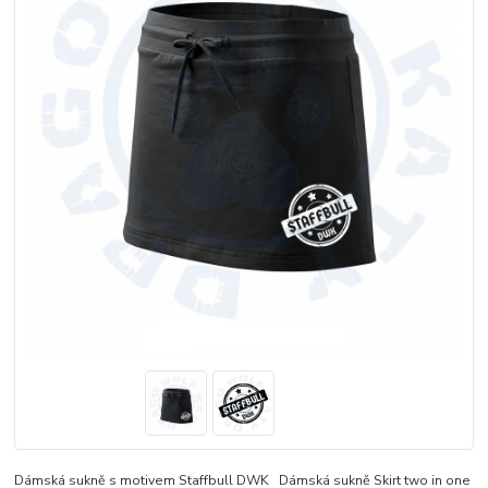
Dámská sukně s motivem Staffbull DWK Dámská sukně Skirt two in one