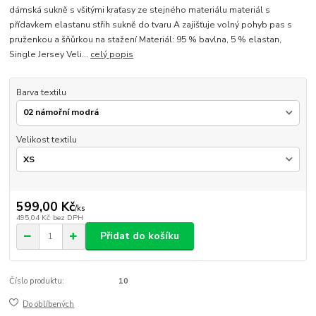
dámská sukně s všitými kraťasy ze stejného materiálu materiál s
přídavkem elastanu střih sukně do tvaru A zajišťuje volný pohyb pas s
pruženkou a šňůrkou na stažení Materiál: 95 % bavlna, 5 % elastan,
Single Jersey Veli...
celý popis
Barva textilu
Velikost textilu
599,00 Kč
/
ks
495,04 Kč
bez DPH
Přidat do košíku
Číslo produktu:
10
Do oblíbených