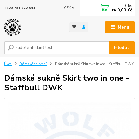
0
ks
CZK
+420 731 722 844
za
0,00 Kč
Menu
Hledat
Úvod
Dámské oblečení
Dámská sukně Skirt two in one - Staffbull DWK
Dámská sukně Skirt two in one -
Staffbull DWK