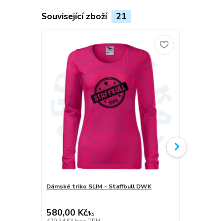
Související zboží
21
Dámské triko SLIM - Staffbull DWK
Plecháček S
580,00 Kč
349,00 K
/
ks
479,34 Kč
bez DPH
288,43 Kč
be