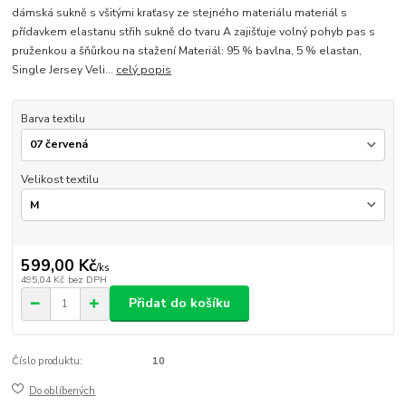
dámská sukně s všitými kraťasy ze stejného materiálu materiál s
přídavkem elastanu střih sukně do tvaru A zajišťuje volný pohyb pas s
pruženkou a šňůrkou na stažení Materiál: 95 % bavlna, 5 % elastan,
Single Jersey Veli...
celý popis
Barva textilu
Velikost textilu
599,00 Kč
/
ks
495,04 Kč
bez DPH
Přidat do košíku
Číslo produktu:
10
Do oblíbených