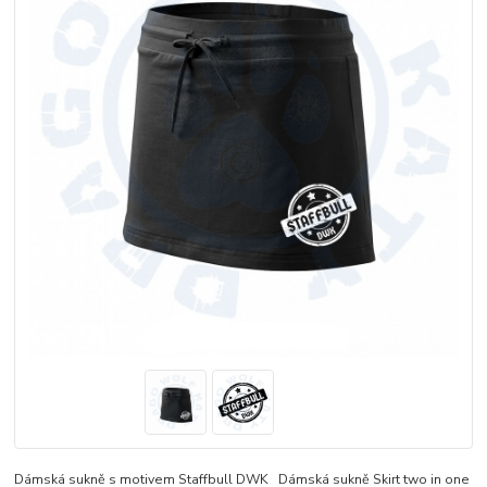
Dámská sukně s motivem Staffbull DWK Dámská sukně Skirt two in one