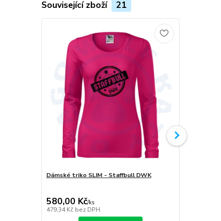
Související zboží
21
Dámské triko SLIM - Staffbull DWK
Plecháček S
580,00 Kč
349,00 K
/
ks
479,34 Kč
bez DPH
288,43 Kč
be