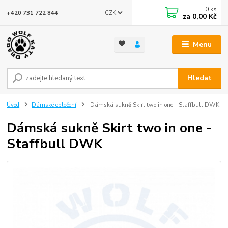
0
ks
CZK
+420 731 722 844
za
0,00 Kč
Menu
Hledat
Úvod
Dámské oblečení
Dámská sukně Skirt two in one - Staffbull DWK
Dámská sukně Skirt two in one -
Staffbull DWK