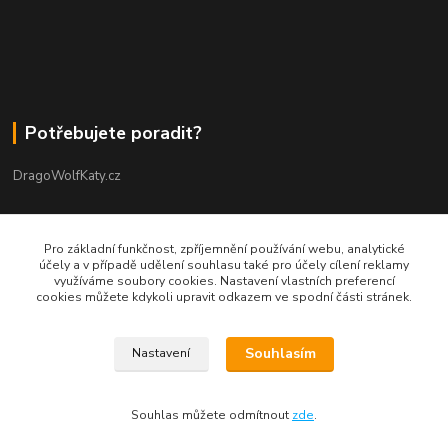
Potřebujete poradit?
DragoWolfKaty.cz
+420 731 722 844
Pro základní funkčnost, zpříjemnění používání webu, analytické
účely a v případě udělení souhlasu také pro účely cílení reklamy
DragoWolfKaty@seznam.cz
využíváme soubory cookies. Nastavení vlastních preferencí
cookies můžete kdykoli upravit odkazem ve spodní části stránek.
Souhlasím
Nastavení
©2015-2023 DRAGOWOLFKATY l Design DWK s.r.o. l autorská grafika
Souhlas můžete odmítnout
zde
.
Vytvořeno na
Eshop-rychle.cz