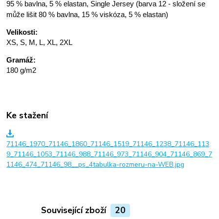
95 % bavlna, 5 % elastan, Single Jersey (barva 12 - složení se
může lišit 80 % bavlna, 15 % viskóza, 5 % elastan)
Velikosti:
XS, S, M, L, XL, 2XL
Gramáž:
180 g/m2
Ke stažení
71146_1970_71146_1860_71146_1519_71146_1238_71146_113
9_71146_1053_71146_988_71146_973_71146_904_71146_869_7
1146_474_71146_98__ps_4tabulka-rozmeru-na-WEB.jpg
Související zboží
20