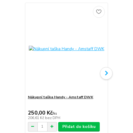
Nákupní taška Handy - Amstaff DWK
Softshellov
Amstaff D
250,00 Kč
1 999,00
/
ks
206,61 Kč
bez DPH
1 652,07 Kč
Přidat do košíku