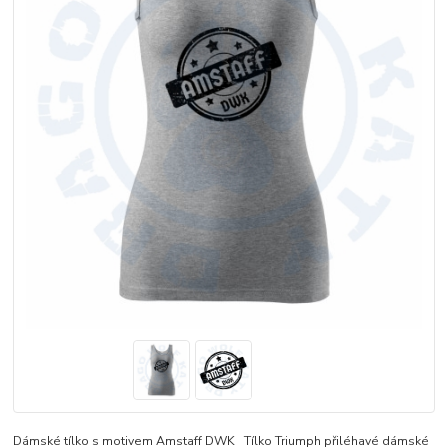
Dámské tílko s motivem Amstaff DWK Tílko Triumph přiléhavé dámské