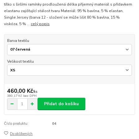
tílko s širšími ramínky prodloužená délka příjemný materiál s přídavkem
elastanu zajišťující stálost tvaru Materiál: 95 % bavlna, 5 % elastan,
Single Jersey (barva 12 - složení se může lišit 80 % bavlna, 15 %
viskóza, 5 % ...
celý popis
Barva textilu
Velikost textilu
460,00 Kč
/
ks
380,17 Kč
bez DPH
Přidat do košíku
Číslo produktu:
04
Do oblíbených