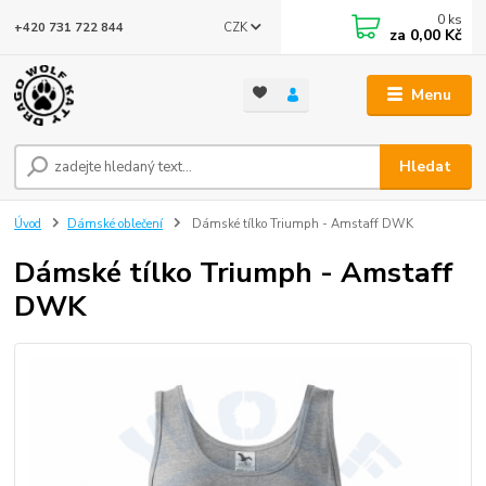
0
ks
CZK
+420 731 722 844
za
0,00 Kč
Menu
Hledat
Úvod
Dámské oblečení
Dámské tílko Triumph - Amstaff DWK
Dámské tílko Triumph - Amstaff
DWK