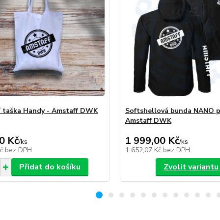
 taška Handy - Amstaff DWK
Softshellová bunda NANO p
Amstaff DWK
0 Kč
1 999,00 Kč
/
ks
/
ks
Kč
bez DPH
1 652,07 Kč
bez DPH
Přidat do košíku
Zvolit variantu