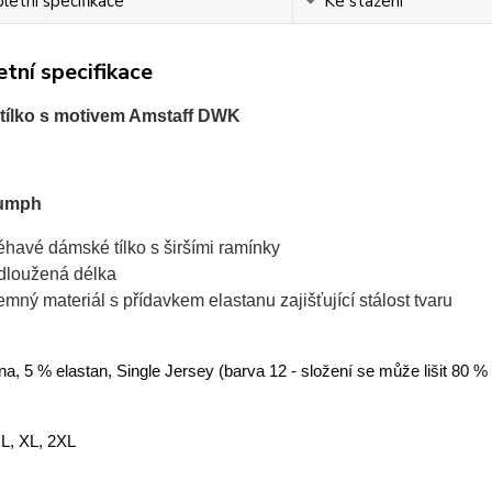
etní specifikace
Ke stažení
tní specifikace
tílko s motivem Amstaff DWK
iumph
léhavé dámské tílko s širšími ramínky
dloužená délka
jemný materiál s přídavkem elastanu zajišťující stálost tvaru
a, 5 % elastan, Single Jersey (barva 12 - složení se může lišit 80 %
 L, XL, 2XL