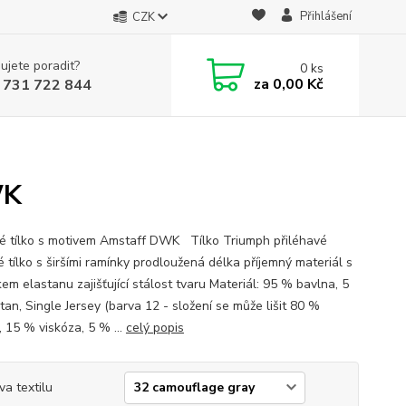
Přihlášení
CZK
ujete poradit?
0
ks
za
0,00 Kč
 731 722 844
WK
 tílko s motivem Amstaff DWK Tílko Triumph přiléhavé
 tílko s širšími ramínky prodloužená délka příjemný materiál s
em elastanu zajišťující stálost tvaru Materiál: 95 % bavlna, 5
tan, Single Jersey (barva 12 - složení se může lišit 80 %
, 15 % viskóza, 5 % ...
celý popis
va textilu