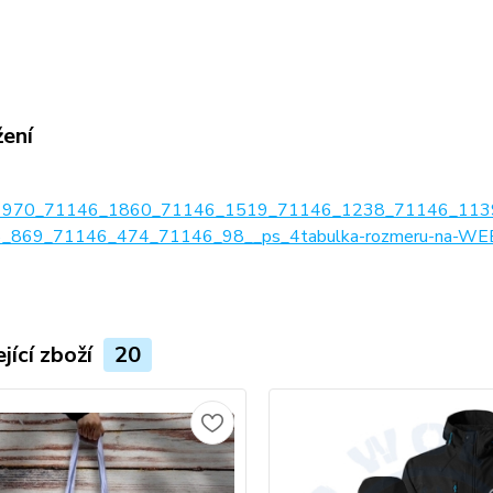
žení
1970_71146_1860_71146_1519_71146_1238_71146_113
_869_71146_474_71146_98__ps_4tabulka-rozmeru-na-WEB
jící zboží
20