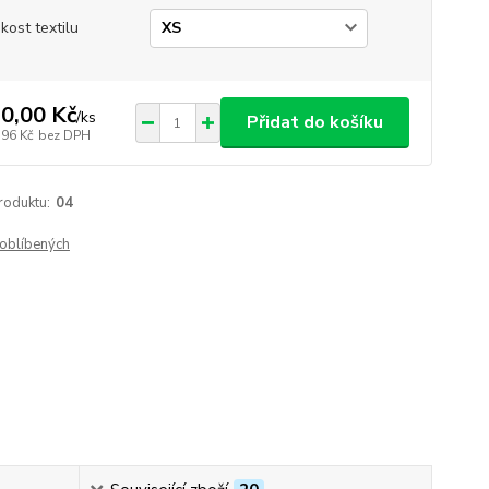
ikost textilu
0,00 Kč
/
ks
Přidat do košíku
,96 Kč
bez DPH
roduktu:
04
oblíbených