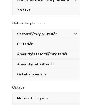
Osvěžovače a doplňky do auta
Zrcátka
Dělení dle plemene
Stafordšírský bulteriér
Bulteriér
Americký stafordšírský teriér
Americký pitbulteriér
Ostatní plemena
Ostatní
Motiv z fotografie