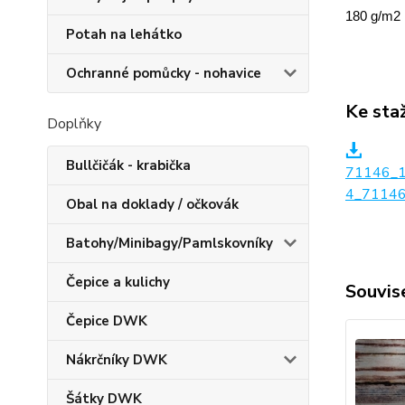
180 g/m2
Potah na lehátko
Ochranné pomůcky - nohavice
Ke sta
Doplňky
Bullčičák - krabička
71146_
4_71146
Obal na doklady / očkovák
Batohy/Minibagy/Pamlskovníky
Čepice a kulichy
Souvise
Čepice DWK
Nákrčníky DWK
Šátky DWK