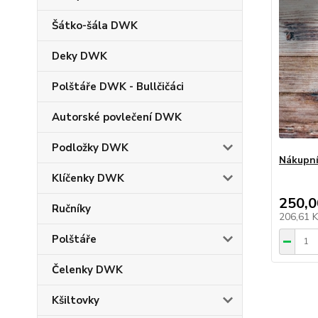
Šátko-šála DWK
Deky DWK
Polštáře DWK - Bullčičáci
Autorské povlečení DWK
Podložky DWK
Nákupní
Klíčenky DWK
250,0
Ručníky
206,61 
Polštáře
Čelenky DWK
Kšiltovky