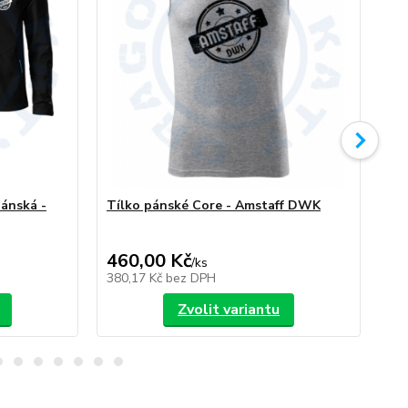
ánská -
Tílko pánské Core - Amstaff DWK
Am
460,00 Kč
/
ks
/
ks
380,17 Kč
bez DPH
Zvolit variantu