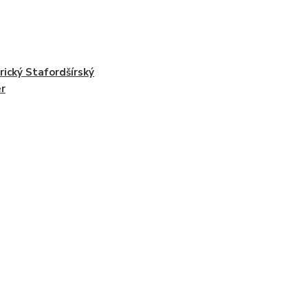
ický Stafordšírský
ér