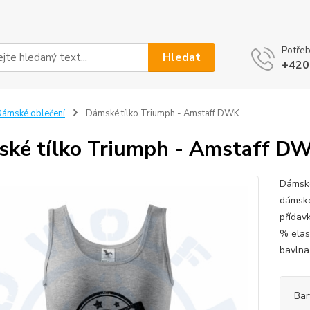
Potřeb
Hledat
+420
ámské oblečení
Dámské tílko Triumph - Amstaff DWK
ké tílko Triumph - Amstaff D
Dámské
dámské
přídavk
% elas
bavlna
Bar