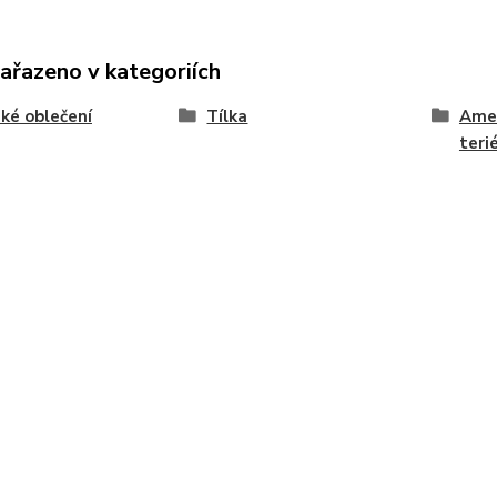
zařazeno v kategoriích
ké oblečení
Tílka
Amer
teri