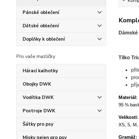
Kompl
Pánské oblečení
Komple
Dětské oblečení
Dámské 
Doplňky k oblečení
Pro vaše mazlíčky
Tílko Tr
při
Hárací kalhotky
pro
Obojky DWK
pří
Vodítka DWK
Materiál:
95 % bavln
Postroje DWK
Velikosti:
Šátky pro psy
XS, S, M,
Gramáž:
Misky nejen pro psy