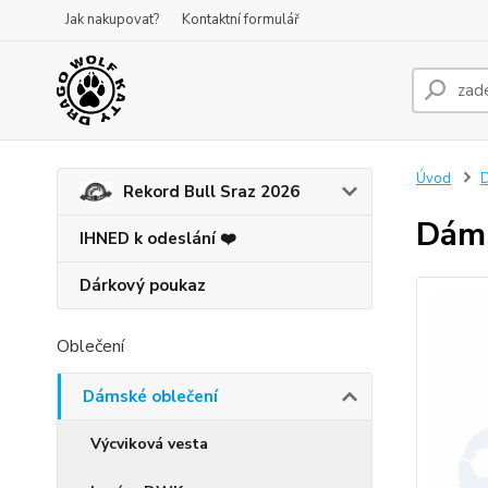
Jak nakupovat?
Kontaktní formulář
Úvod
D
Rekord Bull Sraz 2026
Dáms
IHNED k odeslání ❤️
Dárkový poukaz
Oblečení
Dámské oblečení
Výcviková vesta