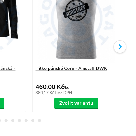
ánská -
Tílko pánské Core - Amstaff DWK
Am
460,00 Kč
/
ks
/
ks
380,17 Kč
bez DPH
Zvolit variantu