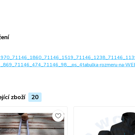
žení
1970_71146_1860_71146_1519_71146_1238_71146_113
_869_71146_474_71146_98__ps_4tabulka-rozmeru-na-WEB
jící zboží
20