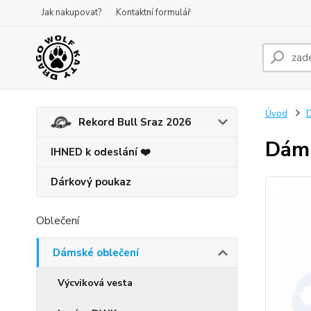
Jak nakupovat?
Kontaktní formulář
Úvod
D
Rekord Bull Sraz 2026
Dáms
IHNED k odeslání ❤️
Dárkový poukaz
Oblečení
Dámské oblečení
Výcviková vesta