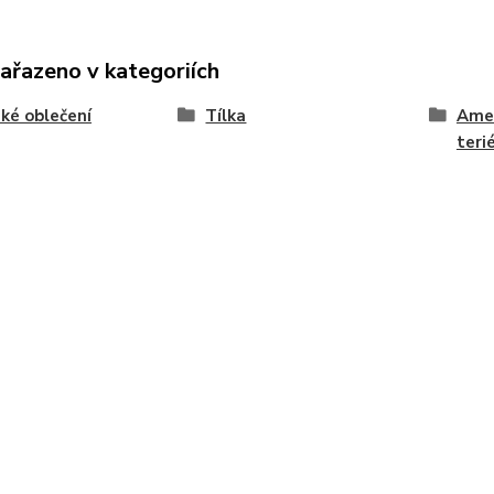
zařazeno v kategoriích
ké oblečení
Tílka
Amer
teri