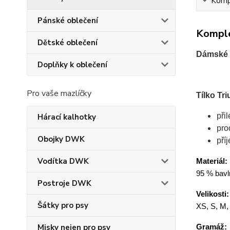
Kompl
Pánské oblečení
Komple
Dětské oblečení
Dámské 
Doplňky k oblečení
Pro vaše mazlíčky
Tílko Tr
při
Hárací kalhotky
pro
Obojky DWK
pří
Vodítka DWK
Materiál:
95 % bavln
Postroje DWK
Velikosti:
Šátky pro psy
XS, S, M,
Gramáž:
Misky nejen pro psy