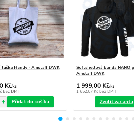
 taška Handy - Amstaff DWK
Softshellová bunda NANO p
Amstaff DWK
0 Kč
1 999,00 Kč
/
ks
/
ks
Kč
bez DPH
1 652,07 Kč
bez DPH
Přidat do košíku
Zvolit variantu