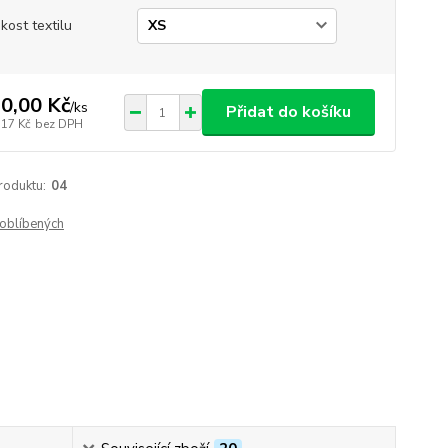
ikost textilu
0,00 Kč
/
ks
Přidat do košíku
,17 Kč
bez DPH
roduktu:
04
oblíbených