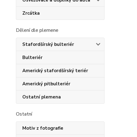
Osvěžovače a doplňky do auta
Zrcátka
Dělení dle plemene
Stafordšírský bulteriér
Bulteriér
Americký stafordšírský teriér
Americký pitbulteriér
Ostatní plemena
Ostatní
Motiv z fotografie