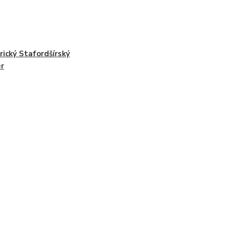
ický Stafordšírský
ér