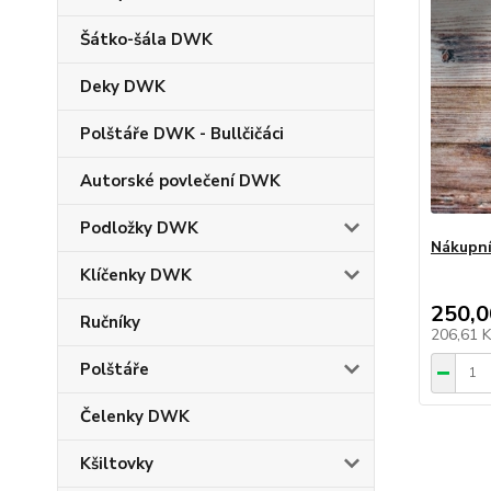
Šátko-šála DWK
Deky DWK
Polštáře DWK - Bullčičáci
Autorské povlečení DWK
Podložky DWK
Nákupní
Klíčenky DWK
250,0
Ručníky
206,61 
Polštáře
Čelenky DWK
Kšiltovky