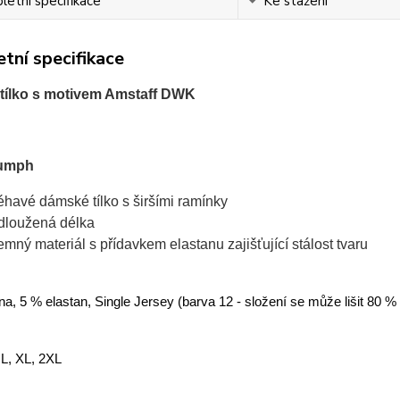
etní specifikace
Ke stažení
tní specifikace
tílko s motivem Amstaff DWK
iumph
léhavé dámské tílko s širšími ramínky
dloužená délka
jemný materiál s přídavkem elastanu zajišťující stálost tvaru
a, 5 % elastan, Single Jersey (barva 12 - složení se může lišit 80 %
 L, XL, 2XL