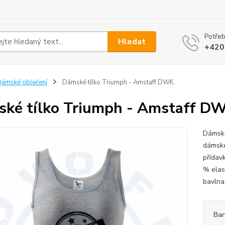
Potřeb
Hledat
+420
ámské oblečení
Dámské tílko Triumph - Amstaff DWK
ké tílko Triumph - Amstaff D
Dámské
dámské
přídavk
% elas
bavlna
Bar