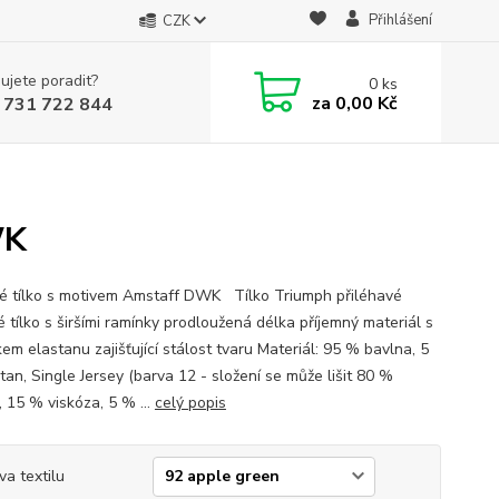
Přihlášení
CZK
ujete poradit?
0
ks
za
0,00 Kč
 731 722 844
WK
 tílko s motivem Amstaff DWK Tílko Triumph přiléhavé
 tílko s širšími ramínky prodloužená délka příjemný materiál s
em elastanu zajišťující stálost tvaru Materiál: 95 % bavlna, 5
tan, Single Jersey (barva 12 - složení se může lišit 80 %
, 15 % viskóza, 5 % ...
celý popis
va textilu