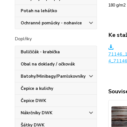
180 g/m2
Potah na lehátko
Ochranné pomůcky - nohavice
Ke sta
Doplňky
Bullčičák - krabička
71146_
4_71146
Obal na doklady / očkovák
Batohy/Minibagy/Pamlskovníky
Čepice a kulichy
Souvise
Čepice DWK
Nákrčníky DWK
Šátky DWK