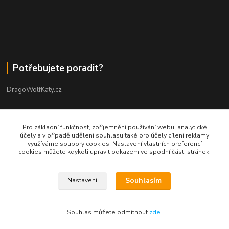
Potřebujete poradit?
DragoWolfKaty.cz
+420 731 722 844
Pro základní funkčnost, zpříjemnění používání webu, analytické
účely a v případě udělení souhlasu také pro účely cílení reklamy
DragoWolfKaty@seznam.cz
využíváme soubory cookies. Nastavení vlastních preferencí
cookies můžete kdykoli upravit odkazem ve spodní části stránek.
Souhlasím
Nastavení
©2015-2023 DRAGOWOLFKATY l Design DWK s.r.o. l autorská grafika
Souhlas můžete odmítnout
zde
.
Vytvořeno na
Eshop-rychle.cz