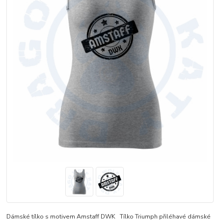
Dámské tílko s motivem Amstaff DWK Tílko Triumph přiléhavé dámské