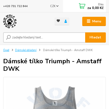
0
ks
CZK
+420 731 722 844
za
0,00 Kč
Menu
Hledat
Úvod
Dámské oblečení
Dámské tílko Triumph - Amstaff DWK
Dámské tílko Triumph - Amstaff
DWK