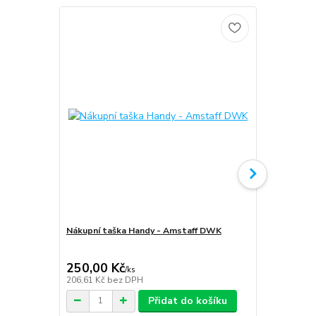
Nákupní taška Handy - Amstaff DWK
Softshellov
Amstaff D
250,00 Kč
1 999,00
/
ks
206,61 Kč
bez DPH
1 652,07 Kč
Přidat do košíku