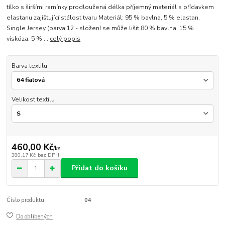
tílko s širšími ramínky prodloužená délka příjemný materiál s přídavkem
elastanu zajišťující stálost tvaru Materiál: 95 % bavlna, 5 % elastan,
Single Jersey (barva 12 - složení se může lišit 80 % bavlna, 15 %
viskóza, 5 % ...
celý popis
Barva textilu
Velikost textilu
460,00 Kč
/
ks
380,17 Kč
bez DPH
Přidat do košíku
Číslo produktu:
04
Do oblíbených