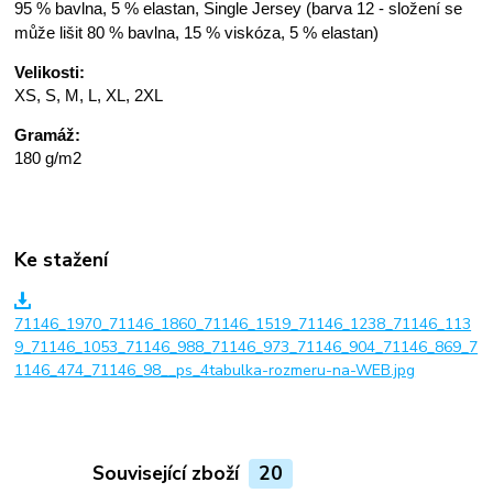
95 % bavlna, 5 % elastan, Single Jersey (barva 12 - složení se
může lišit 80 % bavlna, 15 % viskóza, 5 % elastan)
Velikosti:
XS, S, M, L, XL, 2XL
Gramáž:
180 g/m2
Ke stažení
71146_1970_71146_1860_71146_1519_71146_1238_71146_113
9_71146_1053_71146_988_71146_973_71146_904_71146_869_7
1146_474_71146_98__ps_4tabulka-rozmeru-na-WEB.jpg
Související zboží
20