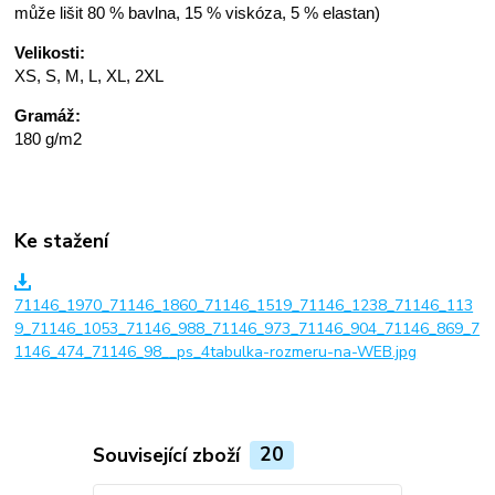
může lišit 80 % bavlna, 15 % viskóza, 5 % elastan)
Velikosti:
XS, S, M, L, XL, 2XL
Gramáž:
180 g/m2
Ke stažení
71146_1970_71146_1860_71146_1519_71146_1238_71146_113
9_71146_1053_71146_988_71146_973_71146_904_71146_869_7
1146_474_71146_98__ps_4tabulka-rozmeru-na-WEB.jpg
Související zboží
20