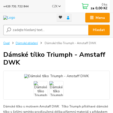
0
ks
CZK
+420 731 722 844
za
0,00 Kč
Menu
Hledat
Úvod
Dámské oblečení
Dámské tílko Triumph - Amstaff DWK
Dámské tílko Triumph - Amstaff
DWK
Dámské tílko s motivem Amstaff DWK Tílko Triumph přiléhavé dámské
tílko s širšími ramínky prodloužená délka příjemný materiál s přídavkem