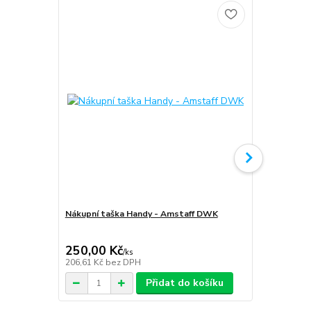
Nákupní taška Handy - Amstaff DWK
Softshellov
Amstaff D
250,00 Kč
1 999,00
/
ks
206,61 Kč
bez DPH
1 652,07 Kč
Přidat do košíku