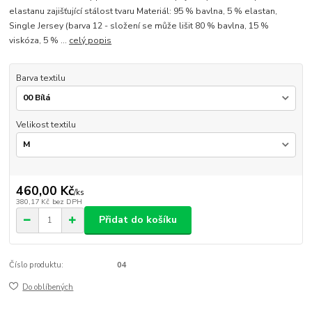
elastanu zajišťující stálost tvaru Materiál: 95 % bavlna, 5 % elastan,
Single Jersey (barva 12 - složení se může lišit 80 % bavlna, 15 %
viskóza, 5 % ...
celý popis
Barva textilu
Velikost textilu
460,00 Kč
/
ks
380,17 Kč
bez DPH
Přidat do košíku
Číslo produktu:
04
Do oblíbených