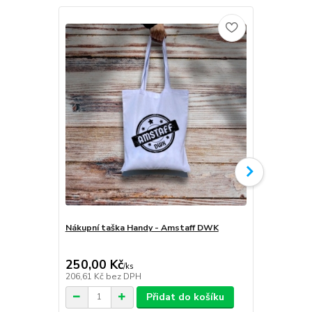
Nákupní taška Handy - Amstaff DWK
Softshellov
Amstaff D
250,00 Kč
1 999,00
/
ks
206,61 Kč
bez DPH
1 652,07 Kč
Přidat do košíku