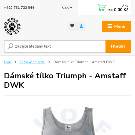
0
ks
CZK
+420 731 722 844
za
0,00 Kč
Menu
Hledat
Úvod
Dámské oblečení
Dámské tílko Triumph - Amstaff DWK
Dámské tílko Triumph - Amstaff
DWK