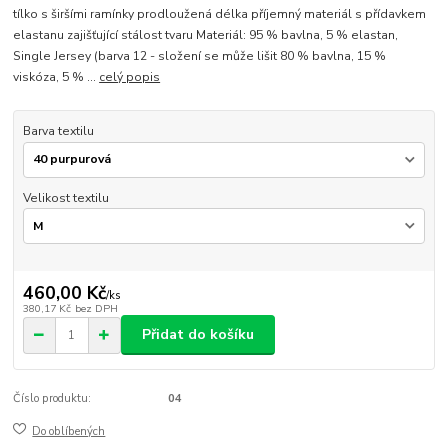
tílko s širšími ramínky prodloužená délka příjemný materiál s přídavkem
elastanu zajišťující stálost tvaru Materiál: 95 % bavlna, 5 % elastan,
Single Jersey (barva 12 - složení se může lišit 80 % bavlna, 15 %
viskóza, 5 % ...
celý popis
Barva textilu
Velikost textilu
460,00 Kč
/
ks
380,17 Kč
bez DPH
Přidat do košíku
Číslo produktu:
04
Do oblíbených