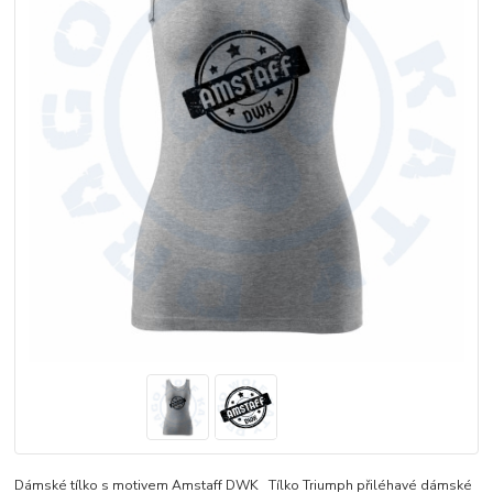
Dámské tílko s motivem Amstaff DWK Tílko Triumph přiléhavé dámské