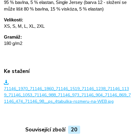
95 % bavlna, 5 % elastan, Single Jersey (barva 12 - složení se
může lišit 80 % bavlna, 15 % viskóza, 5 % elastan)
Velikosti:
XS, S, M, L, XL, 2XL
Gramáž:
180 g/m2
Ke stažení
71146_1970_71146_1860_71146_1519_71146_1238_71146_113
9_71146_1053_71146_988_71146_973_71146_904_71146_869_7
1146_474_71146_98__ps_4tabulka-rozmeru-na-WEB.jpg
Související zboží
20