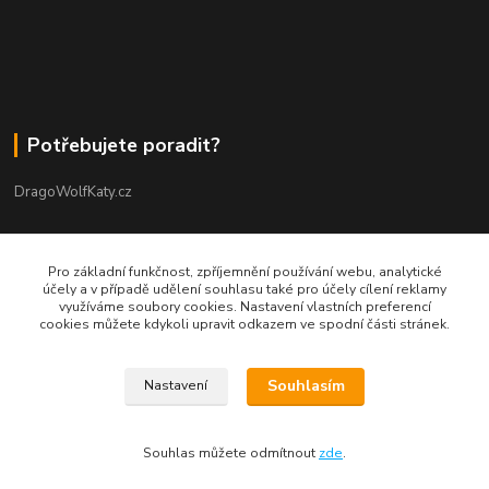
Potřebujete poradit?
DragoWolfKaty.cz
+420 731 722 844
Pro základní funkčnost, zpříjemnění používání webu, analytické
účely a v případě udělení souhlasu také pro účely cílení reklamy
DragoWolfKaty@seznam.cz
využíváme soubory cookies. Nastavení vlastních preferencí
cookies můžete kdykoli upravit odkazem ve spodní části stránek.
Souhlasím
Nastavení
©2015-2023 DRAGOWOLFKATY l Design DWK s.r.o. l autorská grafika
Souhlas můžete odmítnout
zde
.
Vytvořeno na
Eshop-rychle.cz