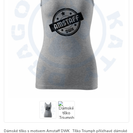
Dámské tílko s motivem Amstaff DWK Tílko Triumph přiléhavé dámské