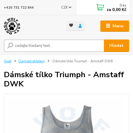
0
ks
CZK
+420 731 722 844
za
0,00 Kč
Menu
Hledat
Úvod
Dámské oblečení
Dámské tílko Triumph - Amstaff DWK
Dámské tílko Triumph - Amstaff
DWK