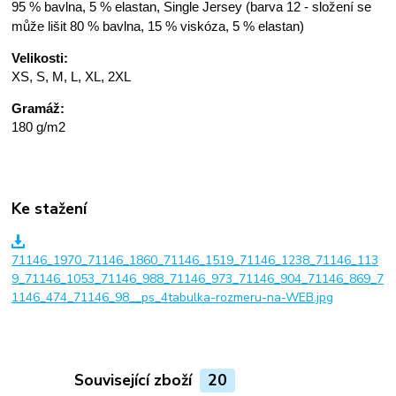
95 % bavlna, 5 % elastan, Single Jersey (barva 12 - složení se
může lišit 80 % bavlna, 15 % viskóza, 5 % elastan)
Velikosti:
XS, S, M, L, XL, 2XL
Gramáž:
180 g/m2
Ke stažení
71146_1970_71146_1860_71146_1519_71146_1238_71146_113
9_71146_1053_71146_988_71146_973_71146_904_71146_869_7
1146_474_71146_98__ps_4tabulka-rozmeru-na-WEB.jpg
Související zboží
20