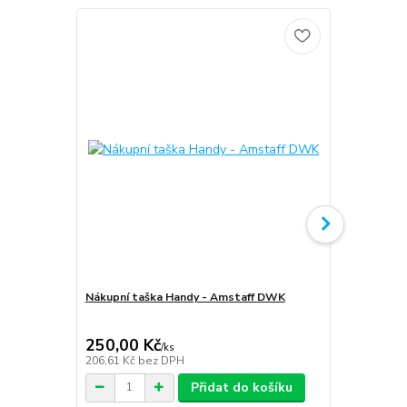
Nákupní taška Handy - Amstaff DWK
Softshellov
Amstaff D
250,00 Kč
1 999,00
/
ks
206,61 Kč
bez DPH
1 652,07 Kč
Přidat do košíku