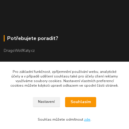
Potřebujete poradit?
DragoWolfKaty.cz
+420 731 722 844
Pro základní funkčnost, zpříjemnění používání webu, analytické
účely a v případě udělení souhlasu také pro účely cílení reklamy
DragoWolfKaty@seznam.cz
využíváme soubory cookies. Nastavení vlastních preferencí
cookies můžete kdykoli upravit odkazem ve spodní části stránek.
Souhlasím
Nastavení
©2015-2023 DRAGOWOLFKATY l Design DWK s.r.o. l autorská grafika
Souhlas můžete odmítnout
zde
.
Vytvořeno na
Eshop-rychle.cz