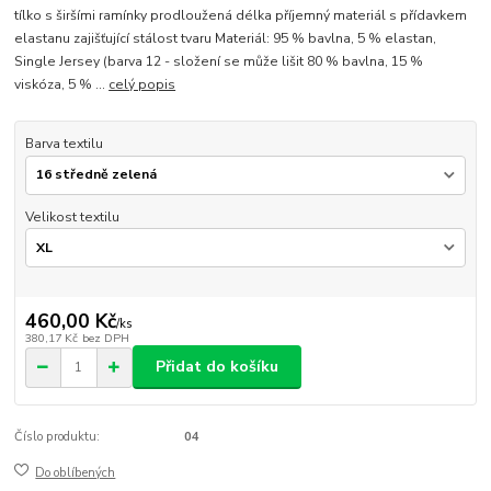
tílko s širšími ramínky prodloužená délka příjemný materiál s přídavkem
elastanu zajišťující stálost tvaru Materiál: 95 % bavlna, 5 % elastan,
Single Jersey (barva 12 - složení se může lišit 80 % bavlna, 15 %
viskóza, 5 % ...
celý popis
Barva textilu
Velikost textilu
460,00 Kč
/
ks
380,17 Kč
bez DPH
Přidat do košíku
Číslo produktu:
04
Do oblíbených