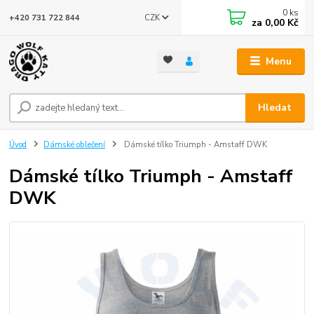
0
ks
CZK
+420 731 722 844
za
0,00 Kč
Menu
Hledat
Úvod
Dámské oblečení
Dámské tílko Triumph - Amstaff DWK
Dámské tílko Triumph - Amstaff
DWK