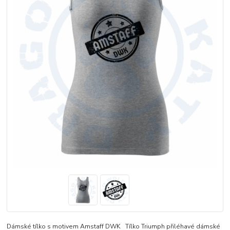
Dámské tílko s motivem Amstaff DWK Tílko Triumph přiléhavé dámské