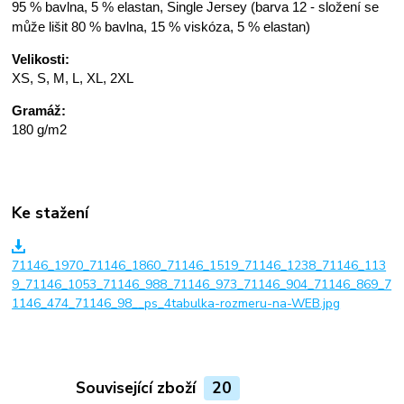
95 % bavlna, 5 % elastan, Single Jersey (barva 12 - složení se
může lišit 80 % bavlna, 15 % viskóza, 5 % elastan)
Velikosti:
XS, S, M, L, XL, 2XL
Gramáž:
180 g/m2
Ke stažení
71146_1970_71146_1860_71146_1519_71146_1238_71146_113
9_71146_1053_71146_988_71146_973_71146_904_71146_869_7
1146_474_71146_98__ps_4tabulka-rozmeru-na-WEB.jpg
Související zboží
20