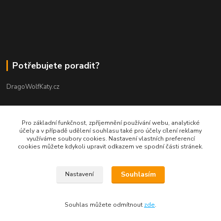
Potřebujete poradit?
DragoWolfKaty.cz
+420 731 722 844
Pro základní funkčnost, zpříjemnění používání webu, analytické
účely a v případě udělení souhlasu také pro účely cílení reklamy
DragoWolfKaty@seznam.cz
využíváme soubory cookies. Nastavení vlastních preferencí
cookies můžete kdykoli upravit odkazem ve spodní části stránek.
Souhlasím
Nastavení
©2015-2023 DRAGOWOLFKATY l Design DWK s.r.o. l autorská grafika
Souhlas můžete odmítnout
zde
.
Vytvořeno na
Eshop-rychle.cz