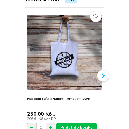
Nákupní taška Handy - Amstaff DWK
Softshellov
Amstaff D
250,00 Kč
1 999,00
/
ks
206,61 Kč
bez DPH
1 652,07 Kč
Přidat do košíku