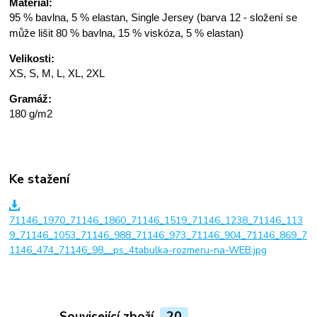
Materiál:
95 % bavlna, 5 % elastan, Single Jersey (barva 12 - složení se
může lišit 80 % bavlna, 15 % viskóza, 5 % elastan)
Velikosti:
XS, S, M, L, XL, 2XL
Gramáž:
180 g/m2
Ke stažení
71146_1970_71146_1860_71146_1519_71146_1238_71146_113
9_71146_1053_71146_988_71146_973_71146_904_71146_869_7
1146_474_71146_98__ps_4tabulka-rozmeru-na-WEB.jpg
Související zboží
20