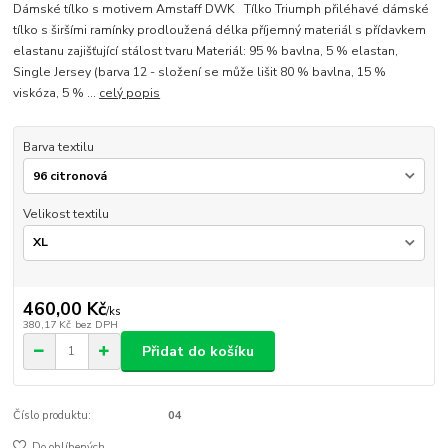
Dámské tílko s motivem Amstaff DWK Tílko Triumph přiléhavé dámské
tílko s širšími ramínky prodloužená délka příjemný materiál s přídavkem
elastanu zajišťující stálost tvaru Materiál: 95 % bavlna, 5 % elastan,
Single Jersey (barva 12 - složení se může lišit 80 % bavlna, 15 %
viskóza, 5 % ...
celý popis
Barva textilu
Velikost textilu
460,00 Kč
/
ks
380,17 Kč
bez DPH
Přidat do košíku
Číslo produktu:
04
Do oblíbených