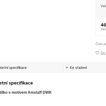
Vel
46
380
Číslo p
Do 
etní specifikace
Ke stažení
tní specifikace
tílko s motivem Amstaff DWK