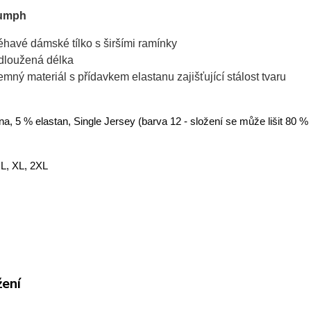
iumph
léhavé dámské tílko s širšími ramínky
dloužená délka
jemný materiál s přídavkem elastanu zajišťující stálost tvaru
a, 5 % elastan, Single Jersey (barva 12 - složení se může lišit 80 %
 L, XL, 2XL
žení