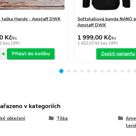
 taška Handy - Amstaff DWK
Softshellová bunda NANO p
Amstaff DWK
0 Kč
1 999,00 Kč
/
ks
/
ks
Kč
bez DPH
1 652,07 Kč
bez DPH
Přidat do košíku
Zvolit variantu
zařazeno v kategoriích
ké oblečení
Tílka
Amer
teri