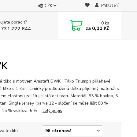
Přihlášení
CZK
ujete poradit?
0
ks
za
0,00 Kč
 731 722 844
WK
 tílko s motivem Amstaff DWK Tílko Triumph přiléhavé
 tílko s širšími ramínky prodloužená délka příjemný materiál s
em elastanu zajišťující stálost tvaru Materiál: 95 % bavlna, 5
tan, Single Jersey (barva 12 - složení se může lišit 80 %
, 15 % viskóza, 5 % ...
celý popis
va textilu