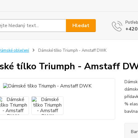
Potřeb
Hledat
+420
ámské oblečení
Dámské tílko Triumph - Amstaff DWK
ké tílko Triumph - Amstaff D
Dámské
dámské
přídavk
% elas
bavlna
Bar