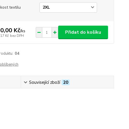
ikost textilu
0,00 Kč
/
ks
Přidat do košíku
,17 Kč
bez DPH
roduktu:
04
oblíbených
Související zboží
20