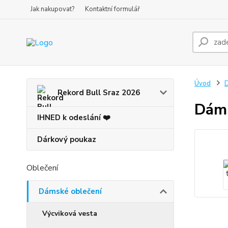
Jak nakupovat?
Kontaktní formulář
Úvod
D
Rekord Bull Sraz 2026
Dáms
IHNED k odeslání ❤️
Dárkový poukaz
Oblečení
Dámské oblečení
Výcviková vesta