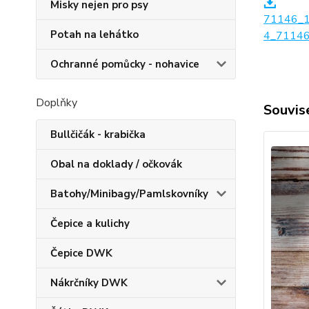
Misky nejen pro psy
71146_
Potah na lehátko
4_71146
Ochranné pomůcky - nohavice
Doplňky
Souvise
Bullčičák - krabička
Obal na doklady / očkovák
Batohy/Minibagy/Pamlskovníky
Čepice a kulichy
Čepice DWK
Nákrčníky DWK