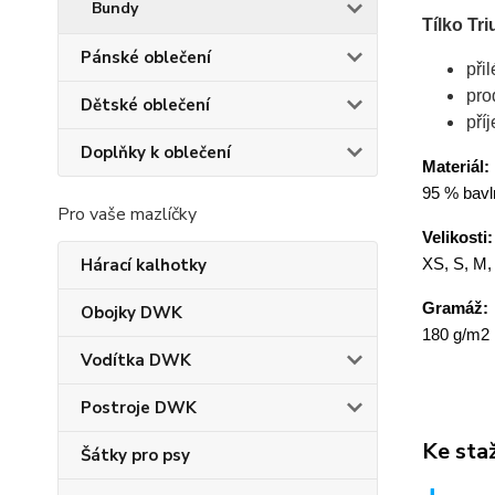
Bundy
Tílko Tr
Pánské oblečení
při
pro
Dětské oblečení
pří
Doplňky k oblečení
Materiál:
95 % bavln
Pro vaše mazlíčky
Velikosti:
Hárací kalhotky
XS, S, M,
Gramáž:
Obojky DWK
180 g/m2
Vodítka DWK
Postroje DWK
Ke sta
Šátky pro psy