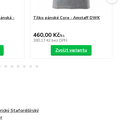
ánská -
Tílko pánské Core - Amstaff DWK
Am
460,00 Kč
/
ks
/
ks
380,17 Kč
bez DPH
Zvolit variantu
ický Stafordšírský
ér