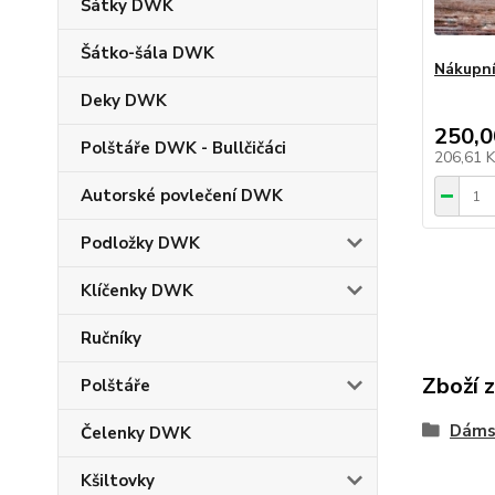
Šátky DWK
Šátko-šála DWK
Nákupní
Deky DWK
250,0
Polštáře DWK - Bullčičáci
206,61 
Autorské povlečení DWK
Podložky DWK
Klíčenky DWK
Ručníky
Zboží 
Polštáře
Dáms
Čelenky DWK
Kšiltovky