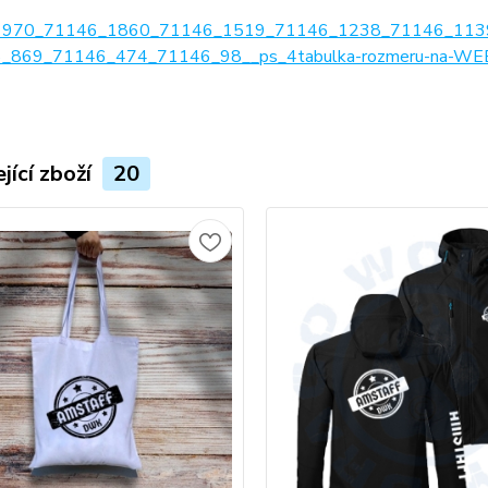
1970_71146_1860_71146_1519_71146_1238_71146_113
_869_71146_474_71146_98__ps_4tabulka-rozmeru-na-WEB
jící zboží
20