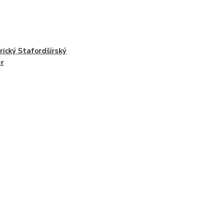
ický Stafordšírský
ér