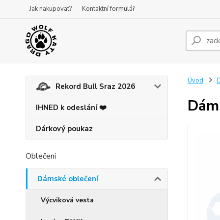
Jak nakupovat?
Kontaktní formulář
Úvod
D
Rekord Bull Sraz 2026
Dáms
IHNED k odeslání ❤️
Dárkový poukaz
Oblečení
Dámské oblečení
Výcviková vesta