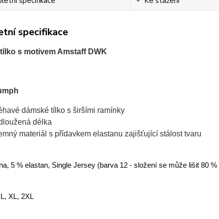
etní specifikace
Ke stažení
tní specifikace
tílko s motivem Amstaff DWK
iumph
léhavé dámské tílko s širšími ramínky
dloužená délka
jemný materiál s přídavkem elastanu zajišťující stálost tvaru
a, 5 % elastan, Single Jersey (barva 12 - složení se může lišit 80 %
 L, XL, 2XL