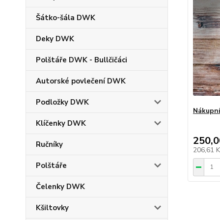
Šátko-šála DWK
Deky DWK
Polštáře DWK - Bullčičáci
Autorské povlečení DWK
Podložky DWK
Nákupní
Klíčenky DWK
250,0
Ručníky
206,61 
Polštáře
Čelenky DWK
Kšiltovky