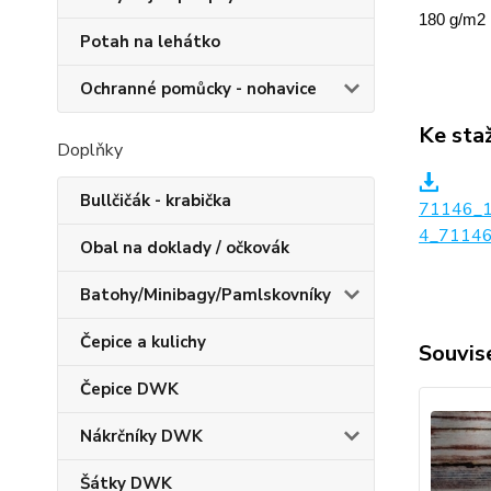
180 g/m2
Potah na lehátko
Ochranné pomůcky - nohavice
Ke sta
Doplňky
Bullčičák - krabička
71146_
4_71146
Obal na doklady / očkovák
Batohy/Minibagy/Pamlskovníky
Čepice a kulichy
Souvise
Čepice DWK
Nákrčníky DWK
Šátky DWK