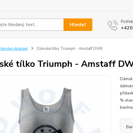
Potřeb
Hledat
+420
ámské oblečení
Dámské tílko Triumph - Amstaff DWK
ké tílko Triumph - Amstaff D
Dámské
dámské
přídavk
% elas
bavlna
Bar