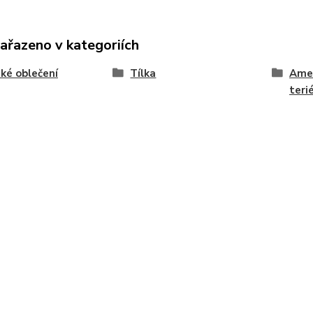
zařazeno v kategoriích
ké oblečení
Tílka
Amer
teri