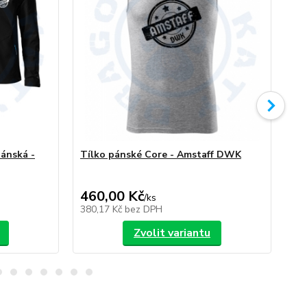
ánská -
Tílko pánské Core - Amstaff DWK
Am
460,00 Kč
/
ks
/
ks
380,17 Kč
bez DPH
Zvolit variantu