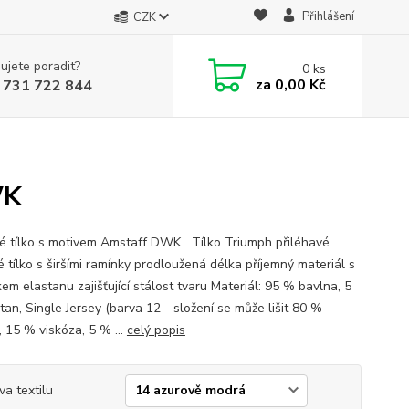
Přihlášení
CZK
ujete poradit?
0
ks
za
0,00 Kč
 731 722 844
WK
 tílko s motivem Amstaff DWK Tílko Triumph přiléhavé
 tílko s širšími ramínky prodloužená délka příjemný materiál s
em elastanu zajišťující stálost tvaru Materiál: 95 % bavlna, 5
tan, Single Jersey (barva 12 - složení se může lišit 80 %
, 15 % viskóza, 5 % ...
celý popis
va textilu