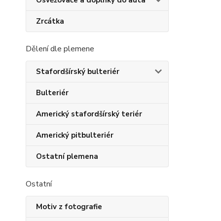
Osvěžovače a doplňky do auta
Zrcátka
Dělení dle plemene
Stafordšírský bulteriér
Bulteriér
Americký stafordšírský teriér
Americký pitbulteriér
Ostatní plemena
Ostatní
Motiv z fotografie