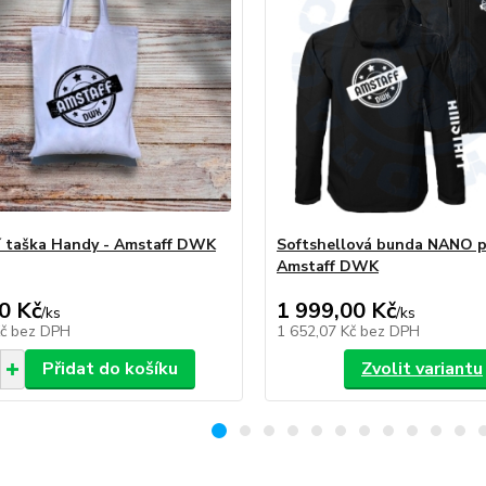
 taška Handy - Amstaff DWK
Softshellová bunda NANO p
Amstaff DWK
0 Kč
1 999,00 Kč
/
ks
/
ks
Kč
bez DPH
1 652,07 Kč
bez DPH
Přidat do košíku
Zvolit variantu