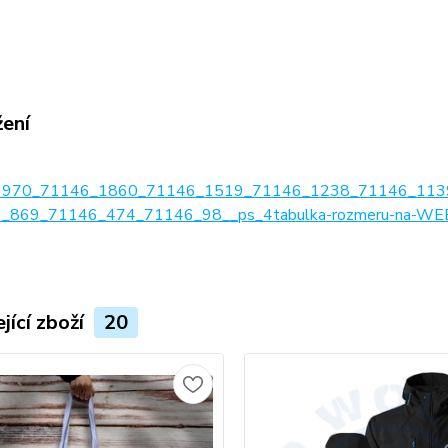
žení
1970_71146_1860_71146_1519_71146_1238_71146_113
_869_71146_474_71146_98__ps_4tabulka-rozmeru-na-WEB
jící zboží
20