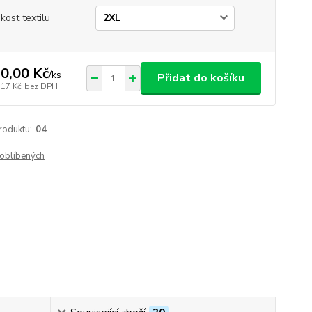
ikost textilu
0,00 Kč
/
ks
Přidat do košíku
,17 Kč
bez DPH
roduktu:
04
oblíbených