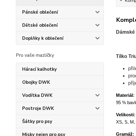
Kompl
Pánské oblečení
Komple
Dětské oblečení
Dámské 
Doplňky k oblečení
Pro vaše mazlíčky
Tílko Tr
při
Hárací kalhotky
pro
Obojky DWK
pří
Vodítka DWK
Materiál:
95 % bavln
Postroje DWK
Velikosti:
Šátky pro psy
XS, S, M,
Gramáž:
Misky nejen pro psy