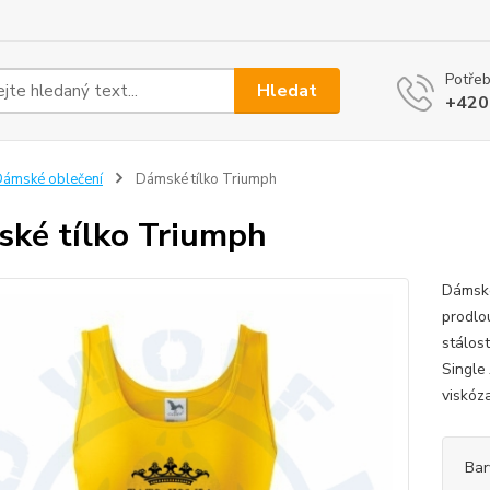
Potřeb
Hledat
+420
ámské oblečení
Dámské tílko Triumph
ké tílko Triumph
Dámské
prodlo
stálos
Single
viskóza
Bar