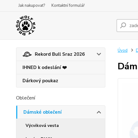
Jak nakupovat?
Kontaktní formulář
Úvod
D
Rekord Bull Sraz 2026
Dáms
IHNED k odeslání ❤️
Dárkový poukaz
Oblečení
Dámské oblečení
Výcviková vesta