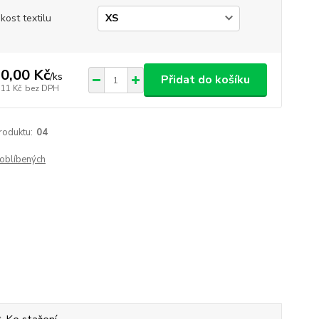
ikost textilu
0,00 Kč
/
ks
Přidat do košíku
,11 Kč
bez DPH
roduktu:
04
oblíbených