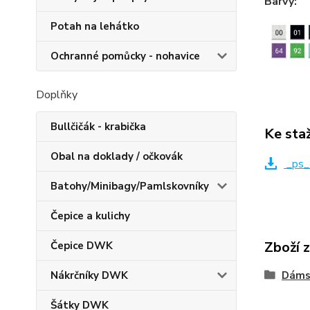
Barvy:
Potah na lehátko
Ochranné pomůcky - nohavice
Doplňky
Bullčičák - krabička
Ke sta
Obal na doklady / očkovák
_ps_
Batohy/Minibagy/Pamlskovníky
Čepice a kulichy
Zboží 
Čepice DWK
Nákrčníky DWK
Dáms
Šátky DWK