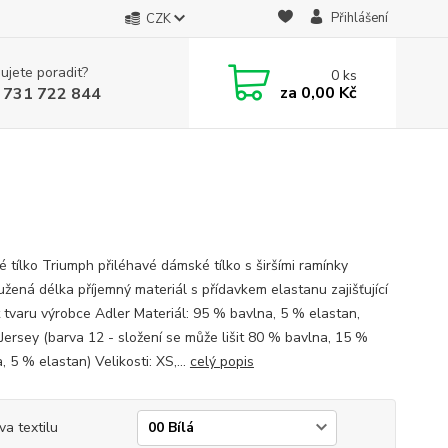
Přihlášení
CZK
ujete poradit?
0
ks
za
0,00 Kč
 731 722 844
 tílko Triumph přiléhavé dámské tílko s širšími ramínky
užená délka příjemný materiál s přídavkem elastanu zajišťující
t tvaru výrobce Adler Materiál: 95 % bavlna, 5 % elastan,
 Jersey (barva 12 - složení se může lišit 80 % bavlna, 15 %
, 5 % elastan) Velikosti: XS,...
celý popis
va textilu