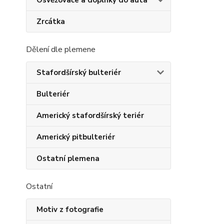
Osvěžovače a doplňky do auta
Zrcátka
Dělení dle plemene
Stafordšírský bulteriér
Bulteriér
Americký stafordšírský teriér
Americký pitbulteriér
Ostatní plemena
Ostatní
Motiv z fotografie