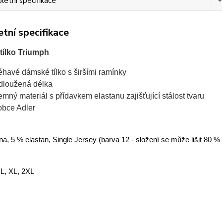
etní specifikace
tní specifikace
ílko Triumph
léhavé dámské tílko s širšími ramínky
dloužená délka
jemný materiál s přídavkem elastanu zajišťující stálost tvaru
obce Adler
a, 5 % elastan, Single Jersey (barva 12 - složení se může lišit 80 %
 L, XL, 2XL