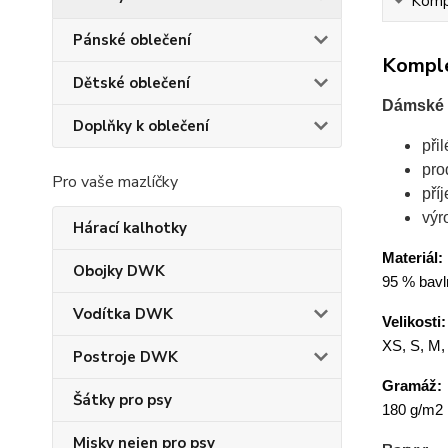
Kompl
Pánské oblečení
Komple
Dětské oblečení
Dámské t
Doplňky k oblečení
při
pro
Pro vaše mazlíčky
pří
výr
Hárací kalhotky
Materiál:
Obojky DWK
95 % bavln
Vodítka DWK
Velikosti:
XS, S, M,
Postroje DWK
Gramáž:
Šátky pro psy
180 g/m2
Misky nejen pro psy