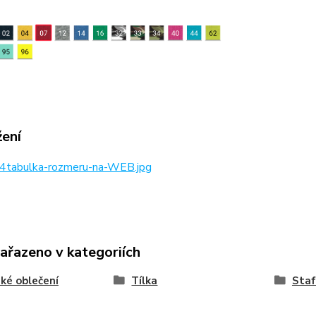
žení
4tabulka-rozmeru-na-WEB.jpg
zařazeno v kategoriích
ké oblečení
Tílka
Staf