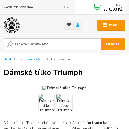
0
ks
CZK
+420 731 722 844
za
0,00 Kč
Menu
Hledat
Úvod
Dámské oblečení
Dámské tílko Triumph
Dámské tílko Triumph
Dámské tílko Triumph přiléhavé dámské tílko s širšími ramínky
prodloužená délka příjemný materiál s přídavkem elastanu zajišťující