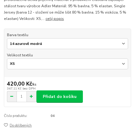
stálost tvaru výrobce Adler Materiál: 95 % bavlna, 5 % elastan, Single
Jersey (barva 12 - složení se může lišit 80 % bavlna, 15 % viskóza, 5 %
elastan) Velikosti: XS,...
celý popis
Barva textilu
Velikost textilu
420,00 Kč
/
ks
347,11 Kč
bez DPH
Přidat do košíku
Číslo produktu:
04
Do oblíbených