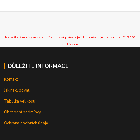
Na veškeré motivy se vztahují autorská práva a jejich porušení je dle zákona 121/2000
Sb. trestné.
DŮLEŽITÉ INFORMACE
Kontakt
Jak nakupovat
Tabulka velikostí
Obchodní podmínky
Ochrana osobních údajů