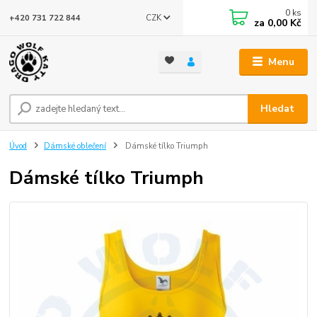
0
ks
CZK
+420 731 722 844
za
0,00 Kč
Menu
Hledat
Úvod
Dámské oblečení
Dámské tílko Triumph
Dámské tílko Triumph