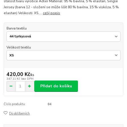
stálost tvaru výrobce Adler Materiál: 95 % bavlna, 5 % elastan, Single
Jersey (barva 12 - složení se může lišit 80 % bavlna, 15 % viskóza, 5 %
elastan) Velikosti: XS,...
celý popis
Barva textilu
Velikost textilu
420,00 Kč
/
ks
347,11 Kč
bez DPH
Přidat do košíku
Číslo produktu:
04
Do oblíbených