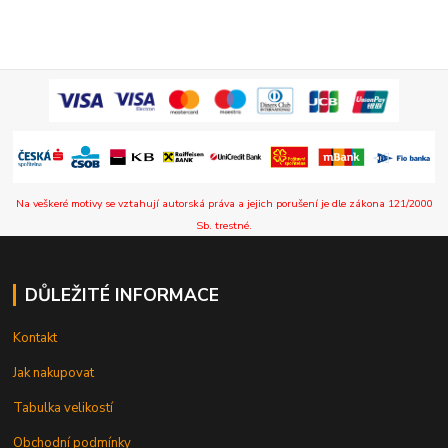
Na veškeré motivy se vztahují autorská práva a jejich porušení je dle zákona 121/2000
Sb. trestné.
DŮLEŽITÉ INFORMACE
Kontakt
Jak nakupovat
Tabulka velikostí
Obchodní podmínky