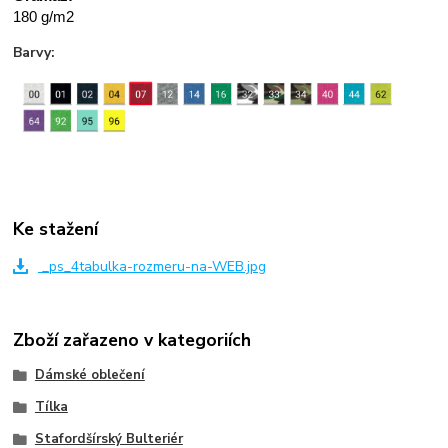
180 g/m2
Barvy:
Ke stažení
_ps_4tabulka-rozmeru-na-WEB.jpg
Zboží zařazeno v kategoriích
Dámské oblečení
Tílka
Stafordšírský Bulteriér