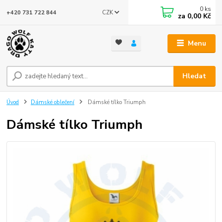
0
ks
CZK
+420 731 722 844
za
0,00 Kč
Menu
Hledat
Úvod
Dámské oblečení
Dámské tílko Triumph
Dámské tílko Triumph