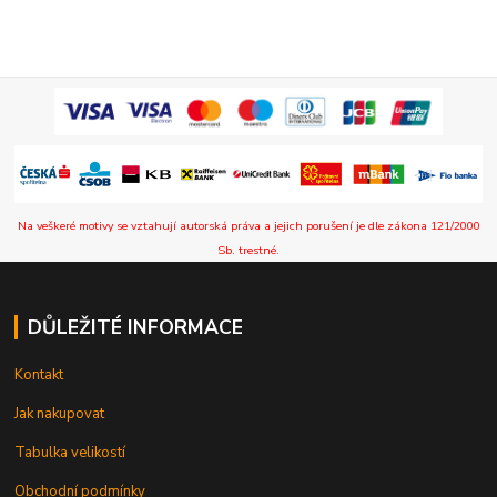
Na veškeré motivy se vztahují autorská práva a jejich porušení je dle zákona 121/2000
Sb. trestné.
DŮLEŽITÉ INFORMACE
Kontakt
Jak nakupovat
Tabulka velikostí
Obchodní podmínky