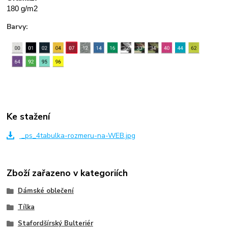
180 g/m2
Barvy:
Ke stažení
_ps_4tabulka-rozmeru-na-WEB.jpg
Zboží zařazeno v kategoriích
Dámské oblečení
Tílka
Stafordšírský Bulteriér