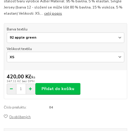
stálost tvaru výrobce Adler Materiál: 95 % bavlna, 5 % elastan, Single
Jersey (barva 12 - složení se může lišit 80 % bavlna, 15 % viskóza, 5 %
elastan) Velikosti: XS,...
celý popis
Barva textilu
Velikost textilu
420,00 Kč
/
ks
347,11 Kč
bez DPH
Přidat do košíku
Číslo produktu:
04
Do oblíbených