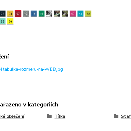
žení
4tabulka-rozmeru-na-WEB.jpg
zařazeno v kategoriích
ké oblečení
Tílka
Staf