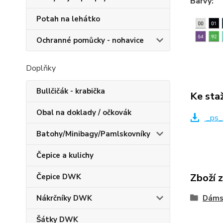
Barvy:
Potah na lehátko
Ochranné pomůcky - nohavice
Doplňky
Bullčičák - krabička
Ke sta
Obal na doklady / očkovák
_ps_
Batohy/Minibagy/Pamlskovníky
Čepice a kulichy
Zboží 
Čepice DWK
Nákrčníky DWK
Dáms
Šátky DWK