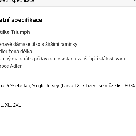
etní specifikace
tní specifikace
ílko Triumph
léhavé dámské tílko s širšími ramínky
dloužená délka
jemný materiál s přídavkem elastanu zajišťující stálost tvaru
obce Adler
a, 5 % elastan, Single Jersey (barva 12 - složení se může lišit 80 %
 L, XL, 2XL