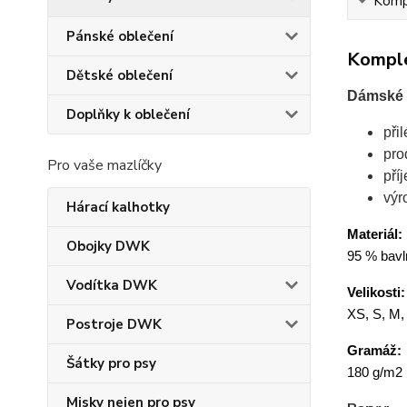
Kompl
Pánské oblečení
Komple
Dětské oblečení
Dámské t
Doplňky k oblečení
při
pro
Pro vaše mazlíčky
pří
výr
Hárací kalhotky
Materiál:
Obojky DWK
95 % bavln
Vodítka DWK
Velikosti:
XS, S, M,
Postroje DWK
Gramáž:
Šátky pro psy
180 g/m2
Misky nejen pro psy