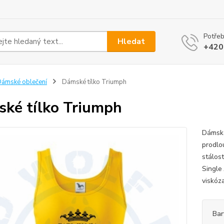
Potřeb
Hledat
+420
ámské oblečení
Dámské tílko Triumph
ké tílko Triumph
Dámské
prodlo
stálos
Single
viskóza
Bar