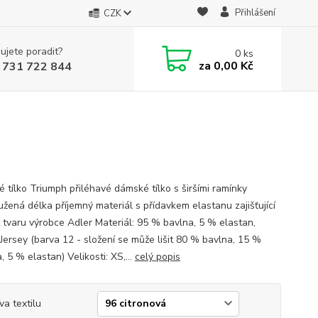
Přihlášení
CZK
ujete poradit?
0
ks
za
0,00 Kč
 731 722 844
 tílko Triumph přiléhavé dámské tílko s širšími ramínky
užená délka příjemný materiál s přídavkem elastanu zajišťující
t tvaru výrobce Adler Materiál: 95 % bavlna, 5 % elastan,
 Jersey (barva 12 - složení se může lišit 80 % bavlna, 15 %
, 5 % elastan) Velikosti: XS,...
celý popis
va textilu