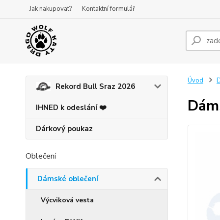
Jak nakupovat?
Kontaktní formulář
Úvod
D
Rekord Bull Sraz 2026
Dáms
IHNED k odeslání ❤️
Dárkový poukaz
Oblečení
Dámské oblečení
Výcviková vesta