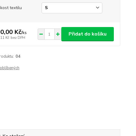
ikost textilu
0,00 Kč
/
ks
Přidat do košíku
,11 Kč
bez DPH
roduktu:
04
oblíbených