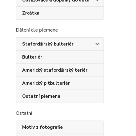
Osvěžovače a doplňky do auta
Zrcátka
Dělení dle plemene
Stafordšírský bulteriér
Bulteriér
Americký stafordšírský teriér
Americký pitbulteriér
Ostatní plemena
Ostatní
Motiv z fotografie