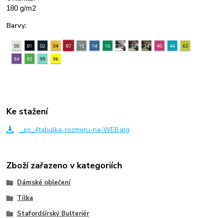
180 g/m2
Barvy:
Ke stažení
_ps_4tabulka-rozmeru-na-WEB.jpg
Zboží zařazeno v kategoriích
Dámské oblečení
Tílka
Stafordšírský Bulteriér