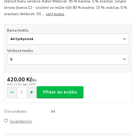
stálost tvaru výrobce Adler Materiál: 95 % bavlna, 5 % elastan, Single
Jersey (barva 12 - složení se může lišit 80 % bavlna, 15 % viskóza, 5 %
elastan) Velikosti: XS,...
celý popis
Barva textilu
Velikost textilu
420,00 Kč
/
ks
347,11 Kč
bez DPH
Přidat do košíku
Číslo produktu:
04
Do oblíbených