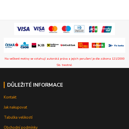
Na veškeré motivy se vztahují autorská práva a jejich porušení je dle zákona 121/2000
Sb. trestné.
DŮLEŽITÉ INFORMACE
Kontakt
Jak nakupovat
Tabulka velikostí
Obchodní podmínky