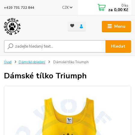
0
ks
CZK
+420 731 722 844
za
0,00 Kč
Menu
Hledat
Úvod
Dámské oblečení
Dámské tílko Triumph
Dámské tílko Triumph