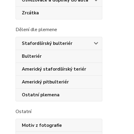
Osvěžovače a doplňky do auta
Zrcátka
Dělení dle plemene
Stafordšírský bulteriér
Bulteriér
Americký stafordšírský teriér
Americký pitbulteriér
Ostatní plemena
Ostatní
Motiv z fotografie