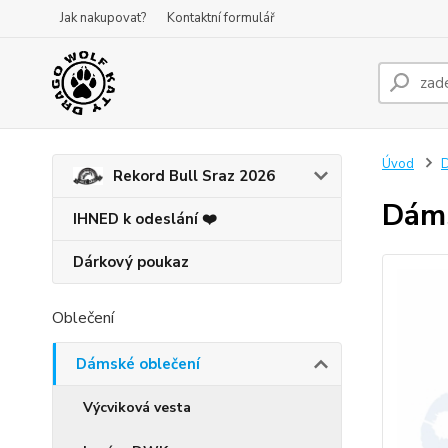
Jak nakupovat?
Kontaktní formulář
Úvod
D
Rekord Bull Sraz 2026
Dáms
IHNED k odeslání ❤️
Dárkový poukaz
Oblečení
Dámské oblečení
Výcviková vesta