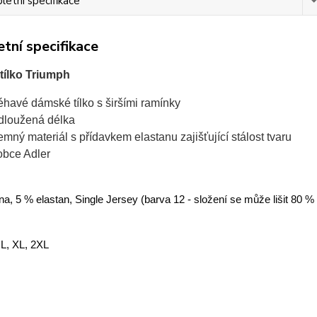
etní specifikace
tní specifikace
ílko Triumph
léhavé dámské tílko s širšími ramínky
dloužená délka
jemný materiál s přídavkem elastanu zajišťující stálost tvaru
obce Adler
a, 5 % elastan, Single Jersey (barva 12 - složení se může lišit 80 %
 L, XL, 2XL