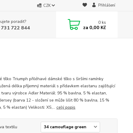
Přihlášení
CZK
ujete poradit?
0
ks
za
0,00 Kč
 731 722 844
 tílko Triumph přiléhavé dámské tílko s širšími ramínky
užená délka příjemný materiál s přídavkem elastanu zajišťující
t tvaru výrobce Adler Materiál: 95 % bavlna, 5 % elastan,
 Jersey (barva 12 - složení se může lišit 80 % bavlna, 15 %
, 5 % elastan) Velikosti: XS,...
celý popis
va textilu