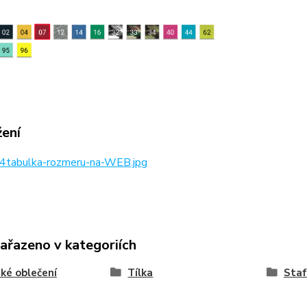
žení
4tabulka-rozmeru-na-WEB.jpg
zařazeno v kategoriích
ké oblečení
Tílka
Staf