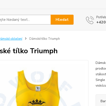
Potřeb
Hledat
+420
ámské oblečení
Dámské tílko Triumph
ké tílko Triumph
Dámské
prodlo
stálos
Single
viskóza
Bar