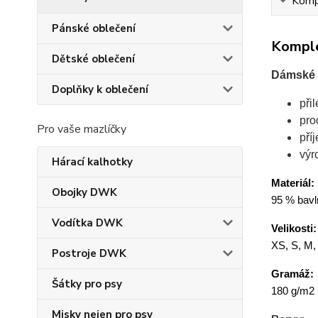
Kompl
Pánské oblečení
Komple
Dětské oblečení
Dámské t
Doplňky k oblečení
při
pro
Pro vaše mazlíčky
pří
výr
Hárací kalhotky
Materiál:
Obojky DWK
95 % bavln
Vodítka DWK
Velikosti:
XS, S, M,
Postroje DWK
Gramáž:
Šátky pro psy
180 g/m2
Misky nejen pro psy