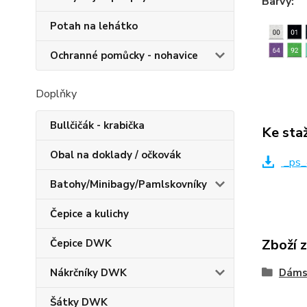
Barvy:
Potah na lehátko
Ochranné pomůcky - nohavice
Doplňky
Bullčičák - krabička
Ke sta
Obal na doklady / očkovák
_ps_
Batohy/Minibagy/Pamlskovníky
Čepice a kulichy
Zboží 
Čepice DWK
Nákrčníky DWK
Dáms
Šátky DWK