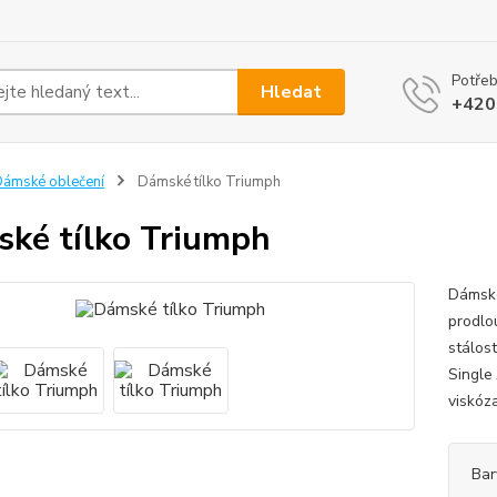
Potřeb
Hledat
+420
ámské oblečení
Dámské tílko Triumph
ké tílko Triumph
Dámské
prodlo
stálos
Single
viskóza
Bar