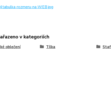
4tabulka-rozmeru-na-WEB.jpg
zařazeno v kategoriích
ké oblečení
Tílka
Staf