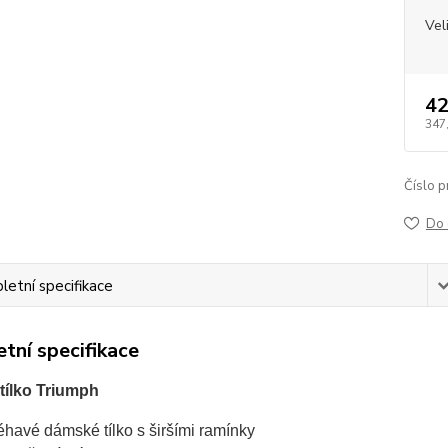
Vel
42
347
Číslo p
Do 
etní specifikace
tní specifikace
ílko Triumph
léhavé dámské tílko s širšími ramínky