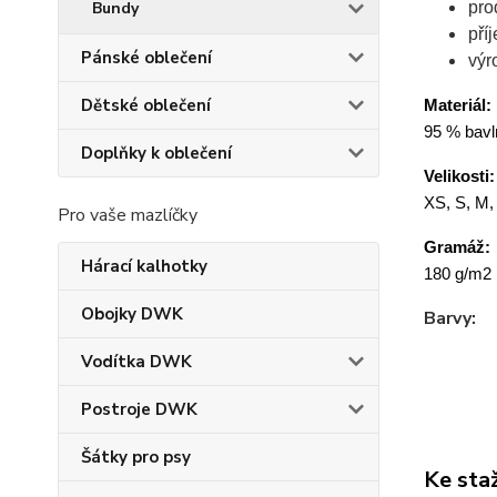
Bundy
pro
pří
Pánské oblečení
výr
Dětské oblečení
Materiál:
95 % bavln
Doplňky k oblečení
Velikosti:
XS, S, M,
Pro vaše mazlíčky
Gramáž:
Hárací kalhotky
180 g/m2
Obojky DWK
Barvy:
Vodítka DWK
Postroje DWK
Šátky pro psy
Ke sta