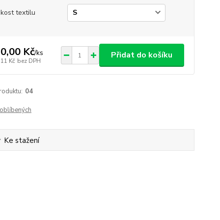
ikost textilu
0,00 Kč
/
ks
Přidat do košíku
,11 Kč
bez DPH
roduktu:
04
oblíbených
Ke stažení