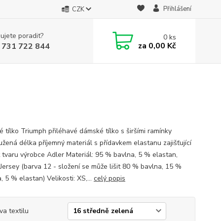
Přihlášení
CZK
ujete poradit?
0
ks
za
0,00 Kč
 731 722 844
 tílko Triumph přiléhavé dámské tílko s širšími ramínky
užená délka příjemný materiál s přídavkem elastanu zajišťující
t tvaru výrobce Adler Materiál: 95 % bavlna, 5 % elastan,
 Jersey (barva 12 - složení se může lišit 80 % bavlna, 15 %
, 5 % elastan) Velikosti: XS,...
celý popis
va textilu