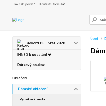
Jak nakupovat?
Kontaktní formulář
Úvod
D
Rekord Bull Sraz 2026
Dáms
IHNED k odeslání ❤️
Dárkový poukaz
Oblečení
Dámské oblečení
Výcviková vesta