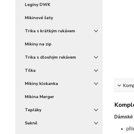
Legíny DWK
Mikinové šaty
Trika s krátkým rukávem
Mikiny na zip
Trika s dlouhým rukávem
Tílka
Mikiny klokanka
Kompl
Mikina Merger
Komple
Tepláky
Dámské t
Sukně
při