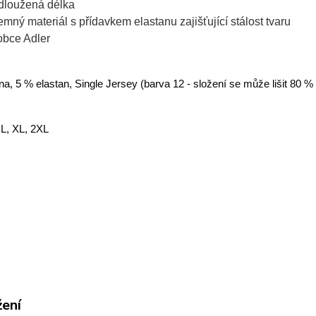
dloužená délka
jemný materiál s přídavkem elastanu zajišťující stálost tvaru
obce Adler
a, 5 % elastan, Single Jersey (barva 12 - složení se může lišit 80 %
 L, XL, 2XL
žení