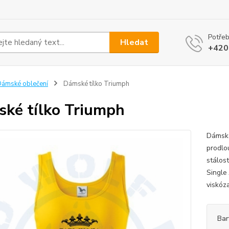
Potřeb
Hledat
+420
ámské oblečení
Dámské tílko Triumph
ké tílko Triumph
Dámské
prodlo
stálos
Single
viskóza
Bar