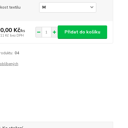
ikost textilu
0,00 Kč
/
ks
Přidat do košíku
,11 Kč
bez DPH
roduktu:
04
oblíbených