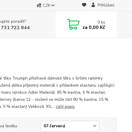
Přihlášení
CZK
ujete poradit?
0
ks
za
0,00 Kč
 731 722 844
 tílko Triumph přiléhavé dámské tílko s širšími ramínky
užená délka příjemný materiál s přídavkem elastanu zajišťující
t tvaru výrobce Adler Materiál: 95 % bavlna, 5 % elastan,
 Jersey (barva 12 - složení se může lišit 80 % bavlna, 15 %
, 5 % elastan) Velikosti: XS,...
celý popis
va textilu