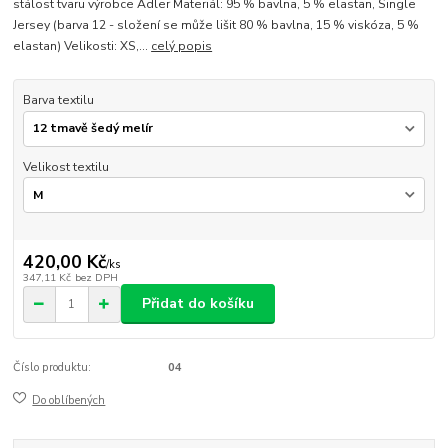
stálost tvaru výrobce Adler Materiál: 95 % bavlna, 5 % elastan, Single
Jersey (barva 12 - složení se může lišit 80 % bavlna, 15 % viskóza, 5 %
elastan) Velikosti: XS,...
celý popis
Barva textilu
Velikost textilu
420,00 Kč
/
ks
347,11 Kč
bez DPH
Přidat do košíku
Číslo produktu:
04
Do oblíbených