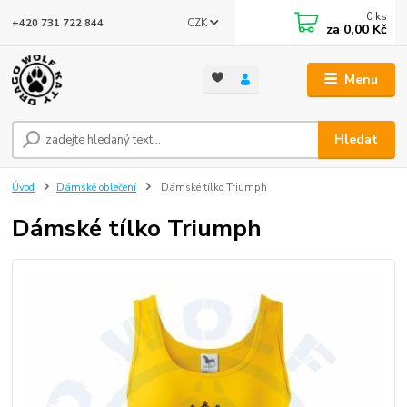
0
ks
CZK
+420 731 722 844
za
0,00 Kč
Menu
Hledat
Úvod
Dámské oblečení
Dámské tílko Triumph
Dámské tílko Triumph