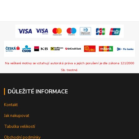
Na veškeré motivy se vztahují autorská práva a jejich porušení je dle zákona 121/2000
Sb. trestné.
DŮLEŽITÉ INFORMACE
Kontakt
Jak nakupovat
Tabulka velikostí
Obchodní podmínky