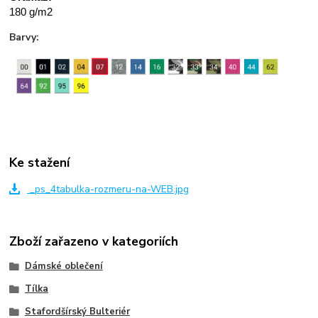
180 g/m2
Barvy:
Ke stažení
_ps_4tabulka-rozmeru-na-WEB.jpg
Zboží zařazeno v kategoriích
Dámské oblečení
Tílka
Stafordšírský Bulteriér