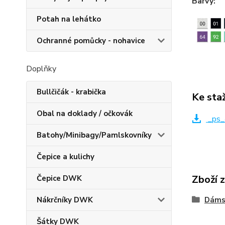
Barvy:
Potah na lehátko
Ochranné pomůcky - nohavice
Doplňky
Bullčičák - krabička
Ke sta
Obal na doklady / očkovák
_ps_
Batohy/Minibagy/Pamlskovníky
Čepice a kulichy
Zboží 
Čepice DWK
Nákrčníky DWK
Dáms
Šátky DWK