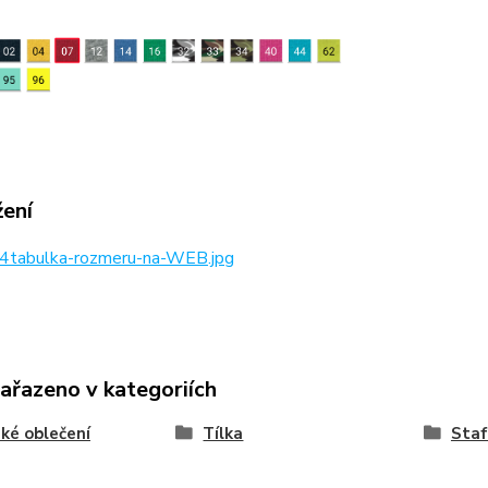
žení
4tabulka-rozmeru-na-WEB.jpg
zařazeno v kategoriích
ké oblečení
Tílka
Staf