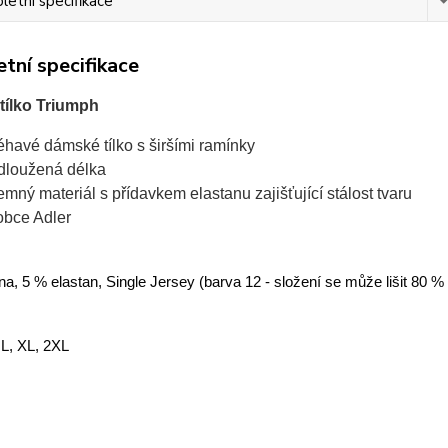
etní specifikace
tní specifikace
ílko Triumph
léhavé dámské tílko s širšími ramínky
dloužená délka
jemný materiál s přídavkem elastanu zajišťující stálost tvaru
obce Adler
a, 5 % elastan, Single Jersey (barva 12 - složení se může lišit 80 %
 L, XL, 2XL