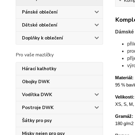
Kompl
Pánské oblečení
Komple
Dětské oblečení
Dámské t
Doplňky k oblečení
při
pro
Pro vaše mazlíčky
pří
výr
Hárací kalhotky
Materiál:
Obojky DWK
95 % bavln
Vodítka DWK
Velikosti:
XS, S, M,
Postroje DWK
Gramáž:
Šátky pro psy
180 g/m2
Misky nejen pro psy