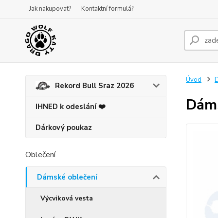
Jak nakupovat?
Kontaktní formulář
Úvod
D
Rekord Bull Sraz 2026
Dáms
IHNED k odeslání ❤️
Dárkový poukaz
Oblečení
Dámské oblečení
Výcviková vesta