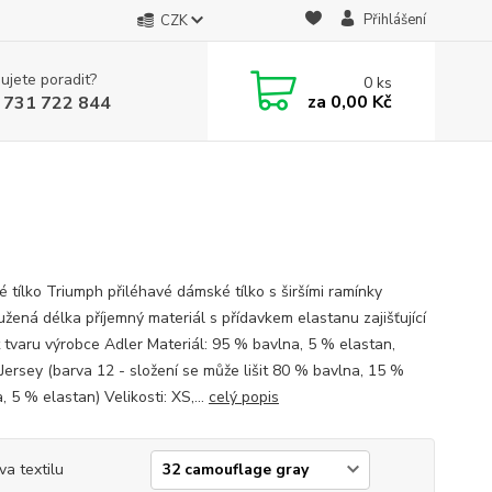
Přihlášení
CZK
ujete poradit?
0
ks
za
0,00 Kč
 731 722 844
 tílko Triumph přiléhavé dámské tílko s širšími ramínky
užená délka příjemný materiál s přídavkem elastanu zajišťující
t tvaru výrobce Adler Materiál: 95 % bavlna, 5 % elastan,
 Jersey (barva 12 - složení se může lišit 80 % bavlna, 15 %
, 5 % elastan) Velikosti: XS,...
celý popis
va textilu