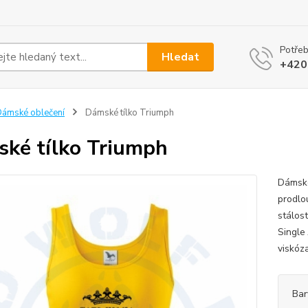
Potřeb
Hledat
+420
ámské oblečení
Dámské tílko Triumph
ké tílko Triumph
Dámské
prodlo
stálos
Single
viskóza
Bar