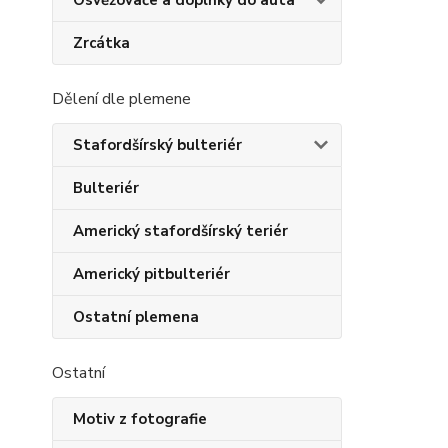
Osvěžovače a doplňky do auta
Zrcátka
Dělení dle plemene
Stafordšírský bulteriér
Bulteriér
Americký stafordšírský teriér
Americký pitbulteriér
Ostatní plemena
Ostatní
Motiv z fotografie