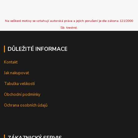
Na veškeré motivy se vztahují autorská práva a jejich porušení je dle zákona 121/2000
Sb. trestné.
DŮLEŽITÉ INFORMACE
Kontakt
Jak nakupovat
Tabulka velikostí
Obchodní podmínky
Ochrana osobních údajů
ZÁKAZNICKÝ SERVIS