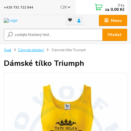
0
ks
CZK
+420 731 722 844
za
0,00 Kč
Menu
Hledat
Úvod
Dámské oblečení
Dámské tílko Triumph
Dámské tílko Triumph