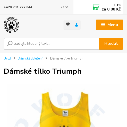
0
ks
CZK
+420 731 722 844
za
0,00 Kč
Menu
Hledat
Úvod
Dámské oblečení
Dámské tílko Triumph
Dámské tílko Triumph