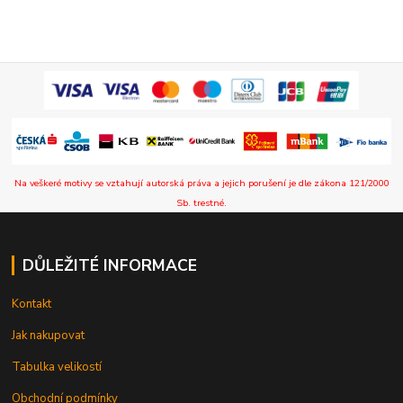
Na veškeré motivy se vztahují autorská práva a jejich porušení je dle zákona 121/2000
Sb. trestné.
DŮLEŽITÉ INFORMACE
Kontakt
Jak nakupovat
Tabulka velikostí
Obchodní podmínky