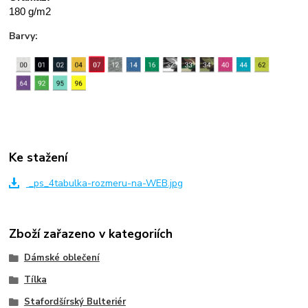
180 g/m2
Barvy:
Ke stažení
_ps_4tabulka-rozmeru-na-WEB.jpg
Zboží zařazeno v kategoriích
Dámské oblečení
Tílka
Stafordšírský Bulteriér