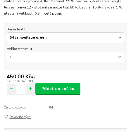
stálost tvaru výrobce Adler Materiál: 95 % bavlna, 5 % elastan, Single
Jersey (barva 12 - složení se může lišit 80 % bavlna, 15 % viskóza, 5 %
elastan) Velikosti: XS,...
celý popis
Barva textilu
Velikost textilu
450,00 Kč
/
ks
371,90 Kč
bez DPH
Přidat do košíku
Číslo produktu:
04
Do oblíbených