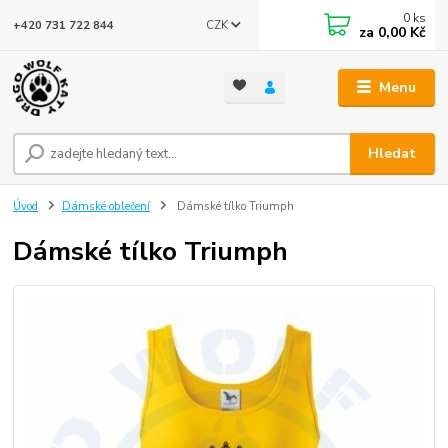
0
ks
CZK
+420 731 722 844
za
0,00 Kč
Menu
Hledat
Úvod
Dámské oblečení
Dámské tílko Triumph
Dámské tílko Triumph