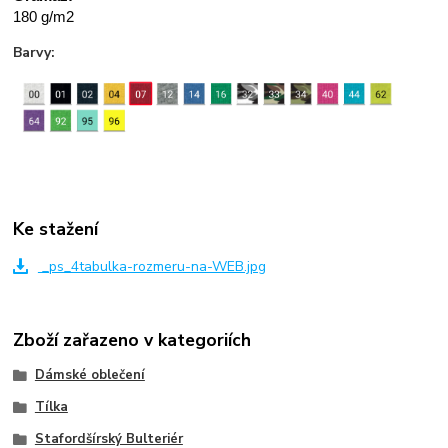
180 g/m2
Barvy:
Ke stažení
_ps_4tabulka-rozmeru-na-WEB.jpg
Zboží zařazeno v kategoriích
Dámské oblečení
Tílka
Stafordšírský Bulteriér