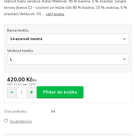
stálost tvaru výrobce Adler Materiál: 95 % bavlna, 5 % elastan, Single
Jersey (barva 12 - složení se může lišit 80 % bavlna, 15 % viskóza, 5 %
elastan) Velikosti: XS,...
celý popis
Barva textilu
Velikost textilu
420,00 Kč
/
ks
347,11 Kč
bez DPH
Přidat do košíku
Číslo produktu:
04
Do oblíbených