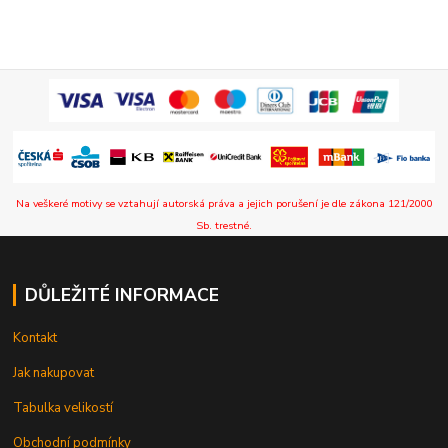
Na veškeré motivy se vztahují autorská práva a jejich porušení je dle zákona 121/2000
Sb. trestné.
DŮLEŽITÉ INFORMACE
Kontakt
Jak nakupovat
Tabulka velikostí
Obchodní podmínky